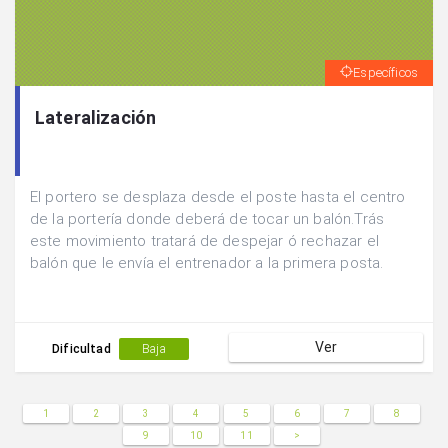
Específicos
Lateralización
El portero se desplaza desde el poste hasta el centro
de la portería donde deberá de tocar un balón.Trás
este movimiento tratará de despejar ó rechazar el
balón que le envía el entrenador a la primera posta.
Ver
Dificultad
Baja
1
2
3
4
5
6
7
8
9
10
11
>