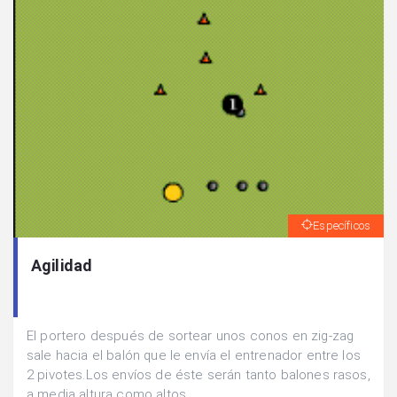
Específicos
Agilidad
El portero después de sortear unos conos en zig-zag
sale hacia el balón que le envía el entrenador entre los
2 pivotes.Los envíos de éste serán tanto balones rasos,
a media altura como altos.