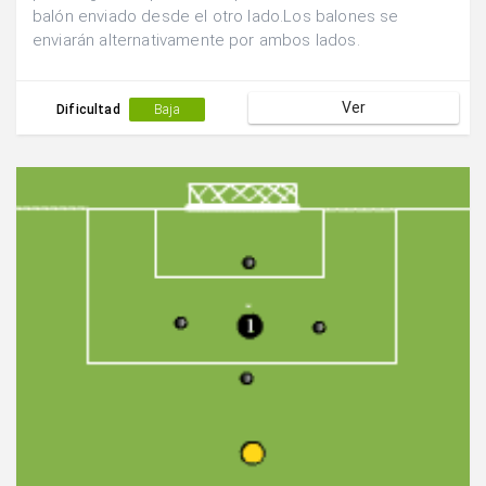
balón enviado desde el otro lado.Los balones se
enviarán alternativamente por ambos lados.
Ver
Dificultad
Baja