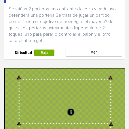
Se sitúan 2 porteros uno enfrente del otro y cada uno
defenderá una portería.Se trata de jugar un partido 1
contra 1 con el objetivo de conseguir el mayor nº de
goles.Los porteros únicamente dispondrán de 2
toques, uno para parar o controlar el balón y el otro
para chutar a gol.
Ver
Dificultad
Baja