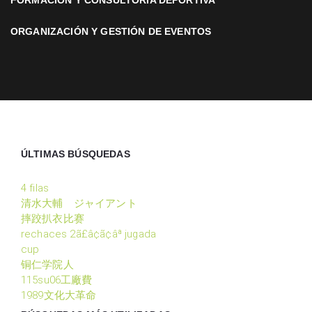
FORMACIÓN Y CONSULTORÍA DEPORTIVA
ORGANIZACIÓN Y GESTIÓN DE EVENTOS
ÚLTIMAS BÚSQUEDAS
4 filas
清水大輔 ジャイアント
摔跤扒衣比赛
rechaces 2ã£â¢ã¢âª jugada
cup
铜仁学院人
115su06工廠費
1989文化大革命