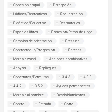
Cohesión grupal
Percepción
Lúdicos/Recreativos
Recuperación
Didáctico/Educativo
Desmarques
Espacios libres
Posesión/Ritmo de juego
Cambios de orientación
Pressing
Contraataque/Progresión
Paredes
Marcaje zonal
Acciones combinativas
Apoyos
Repliegues
Coberturas/Permutas
3-4-3
4-3-3
4-4-2
3-5-2
Ayudas permanentes
Marcaje al hombre
Desdoblamientos
Control
Entrada
Corte