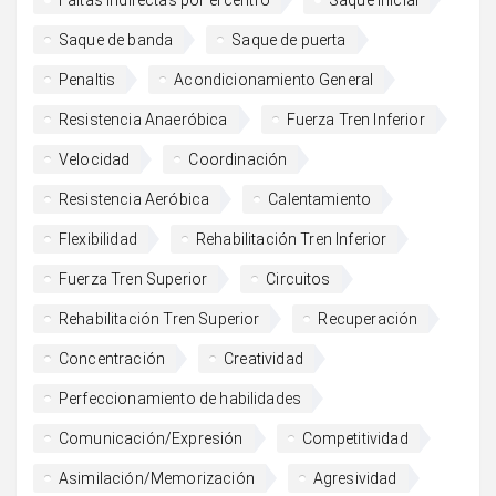
Faltas indirectas por el centro
Saque inicial
Saque de banda
Saque de puerta
Penaltis
Acondicionamiento General
Resistencia Anaeróbica
Fuerza Tren Inferior
Velocidad
Coordinación
Resistencia Aeróbica
Calentamiento
Flexibilidad
Rehabilitación Tren Inferior
Fuerza Tren Superior
Circuitos
Rehabilitación Tren Superior
Recuperación
Concentración
Creatividad
Perfeccionamiento de habilidades
Comunicación/Expresión
Competitividad
Asimilación/Memorización
Agresividad