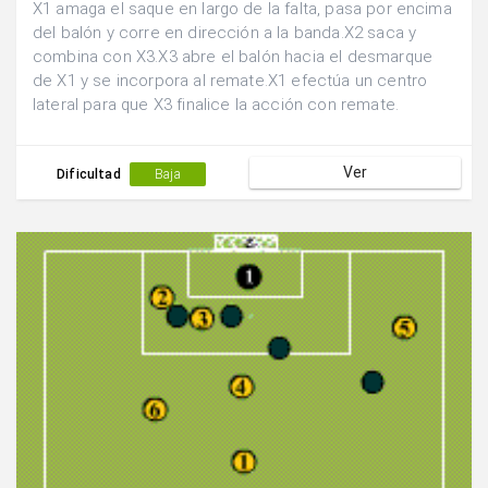
X1 amaga el saque en largo de la falta, pasa por encima
del balón y corre en dirección a la banda.X2 saca y
combina con X3.X3 abre el balón hacia el desmarque
de X1 y se incorpora al remate.X1 efectúa un centro
lateral para que X3 finalice la acción con remate.
Ver
Dificultad
Baja