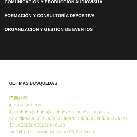
COMUNICACIÓN Y PRODUCCIÓN AUDIOVISUAL
FORMACIÓN Y CONSULTORÍA DEPORTIVA
ORGANIZACIÓN Y GESTIÓN DE EVENTOS
ÚLTIMAS BÚSQUEDAS
巴西首都
juegos luducos
10 pã£â£ã¢â£ã£â¢ã¢â£ã£â£ã¢â¢ã£â¢ã¢â¡ses
coordinaciã£â£ã¢â£ã£â¢ã¢â³n niã£â£ã¢â£ã£â¢ã¢â±os
10 aã£â£ã¢â£ã£â¢ã¢â±os
circuito de velocidad sin baã£â£ã¢â±on