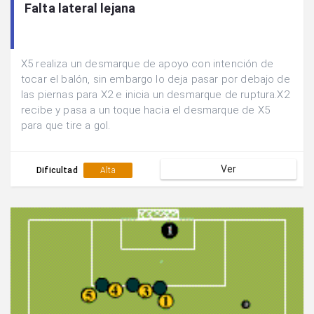
Falta lateral lejana
X5 realiza un desmarque de apoyo con intención de
tocar el balón, sin embargo lo deja pasar por debajo de
las piernas para X2 e inicia un desmarque de ruptura.X2
recibe y pasa a un toque hacia el desmarque de X5
para que tire a gol.
Ver
Dificultad
Alta