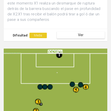
este momento X1 realiza un desmarque de ruptura
detrás de la barrera buscando el pase en profundidad
de X2.X1 tras recibir el balón podrá tirar a gol ó dar un
pase a sus compañeros.
Ver
Dificultad
Media