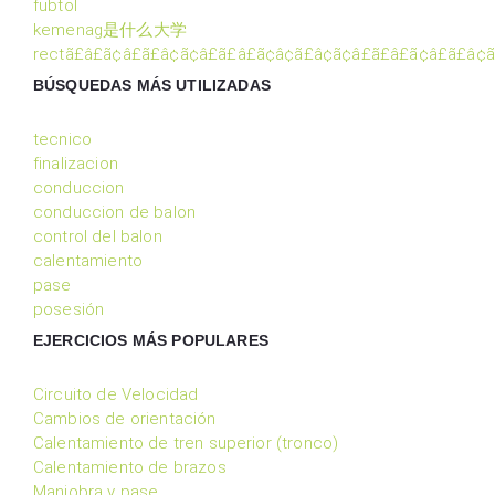
fubtol
kemenag是什么大学
rectã£â£ã¢â£ã£â¢ã¢â£ã£â£ã¢â¢ã£â¢ã¢â£ã£â£ã¢â£ã£â¢ã
BÚSQUEDAS MÁS UTILIZADAS
tecnico
finalizacion
conduccion
conduccion de balon
control del balon
calentamiento
pase
posesión
EJERCICIOS MÁS POPULARES
Circuito de Velocidad
Cambios de orientación
Calentamiento de tren superior (tronco)
Calentamiento de brazos
Maniobra y pase