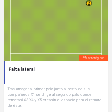
Estratégicos
Falta lateral
Tras amagar al primer palo junto al resto de sus
compañeros X1 se dirige al segundo palo donde
rematará.X3-X4 y X5 crearán el espacio para el remate
de éste.