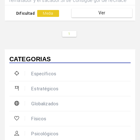
rematador y el sacador.Si se consigue gol de rechace
únicamente puntúa dicho equipo.Tras los 2 saques se
Ver
rotan las posiciones.
Dificultad
Media
1
CATEGORIAS
Específicos
Estratégicos
Globalizados
Físicos
Psicológicos