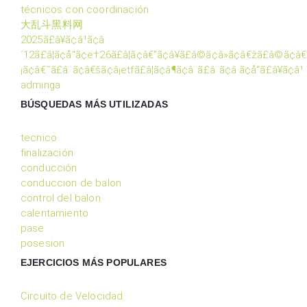
técnicos con coordinación
大乱斗黑料网
2025ã£â¥ã¢â¹ã¢â
´12ã£â¦ã¢å“ã¢ë†26ã£â¦ã¢â€”ã¢â¥ã£â©ã¢â»ã¢â€žã£â©ã¢â€
¡ã¢â€˜ã£â¨ã¢â€šã¢â¡etfã£â¦ã¢â¶ã¢â¨ã£â¨ã¢â·ã¢å“ã£â¥ã¢â¹
adminga
BÚSQUEDAS MÁS UTILIZADAS
tecnico
finalización
conducción
conduccion de balon
control del balon
calentamiento
pase
posesion
EJERCICIOS MÁS POPULARES
Circuito de Velocidad