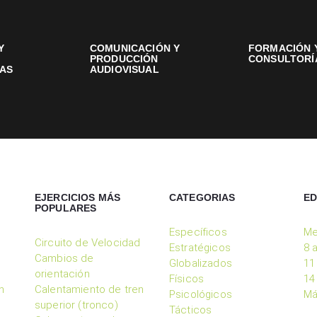
Y
COMUNICACIÓN Y
FORMACIÓN 
PRODUCCIÓN
CONSULTORÍ
AS
AUDIOVISUAL
EJERCICIOS MÁS
CATEGORIAS
E
POPULARES
Específicos
Me
Circuito de Velocidad
Estratégicos
8 
Cambios de
Globalizados
11
orientación
Físicos
14
n
Calentamiento de tren
Psicológicos
Má
superior (tronco)
Tácticos