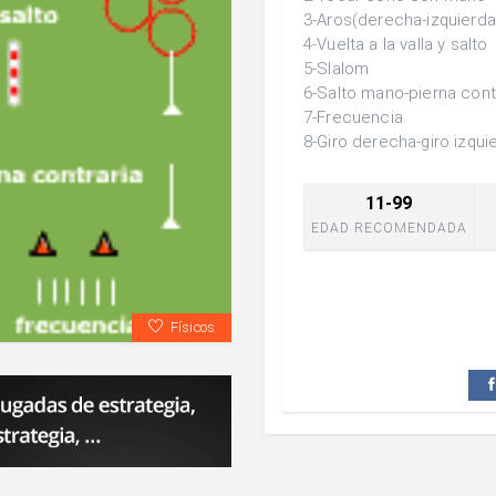
3-Aros(derecha-izquierda
4-Vuelta a la valla y salto
5-Slalom
6-Salto mano-pierna cont
7-Frecuencia
8-Giro derecha-giro izqui
11-99
EDAD RECOMENDADA
Físicos