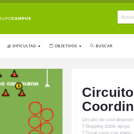
DIFICULTAD
OBJETIVOS
BUSCAR
Circuito
Coordin
Circuito de coordinación 
1-Skipping doble apoyo
2-Tocar cono con mano