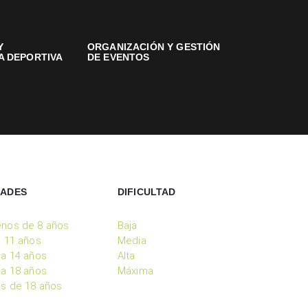
Y
ORGANIZACIÓN Y GESTIÓN
A DEPORTIVA
DE EVENTOS
DADES
DIFICULTAD
nos de 8 años
Baja
a 11 años
Media
 a 14 años
Alta
 a 18 años
Máxima
s de 18 años