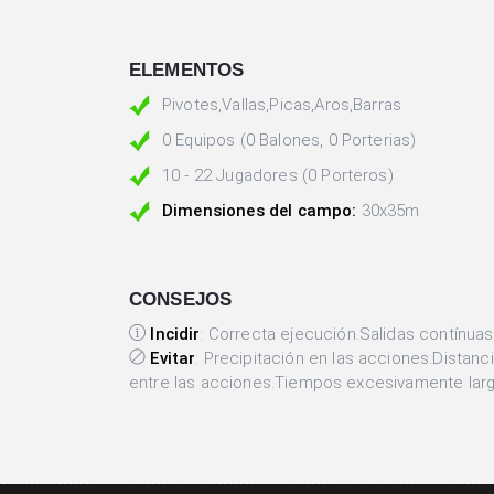
ELEMENTOS
Pivotes,Vallas,Picas,Aros,Barras
0 Equipos (0 Balones, 0 Porterias)
10 - 22 Jugadores (0 Porteros)
Dimensiones del campo:
30x35m
CONSEJOS
Incidir
: Correcta ejecución.Salidas contínuas
Evitar
: Precipitación en las acciones.Distan
entre las acciones.Tiempos excesivamente larg