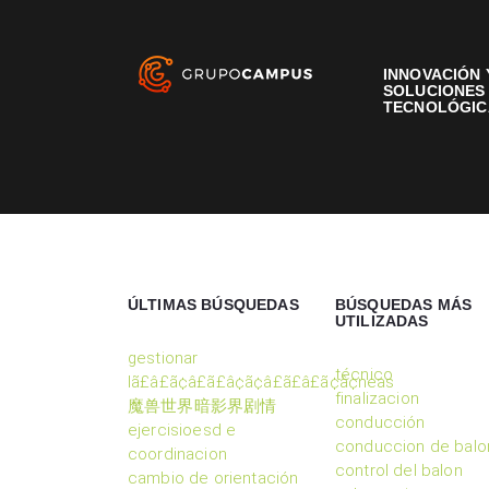
INNOVACIÓN 
SOLUCIONES
TECNOLÓGIC
ÚLTIMAS BÚSQUEDAS
BÚSQUEDAS MÁS
UTILIZADAS
gestionar
técnico
lã£â£ã¢â£ã£â¢ã¢â£ã£â£ã¢â¢neas
finalizacion
魔兽世界暗影界剧情
conducción
ejercisioesd e
conduccion de balo
coordinacion
control del balon
cambio de orientación