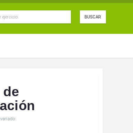
BUSCAR
 de
ación
variado: