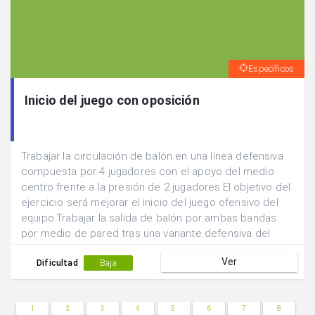
Específicos
Inicio del juego con oposición
Trabajar la circulación de balón en una línea defensiva
compuesta por 4 jugadores con el apoyo del medio
centro frente a la presión de 2 jugadores.El objetivo del
ejercicio será mejorar el inicio del juego ofensivo del
equipo.Trabajar la salida de balón por ambas bandas
por medio de pared tras una variante defensiva del
medio centro del equipo.Iniciar con oposición pasiva.
Ver
Dificultad
Baja
1
2
3
4
5
6
7
8