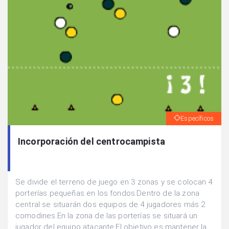
Específicos
Incorporación del centrocampista
Se divide el terreno de juego en 3 zonas y se colocan 4
porterías pequeñas en los fondos.Dentro de la zona
central se situarán dos equipos de 4 jugadores más 2
comodines.En la zona de las porterías se situará un
jugador del equipo atacante.El objetivo es mantener la