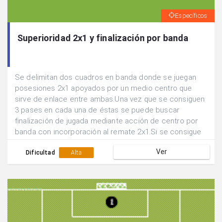
Específicos
Superioridad 2x1 y finalización por banda
Se delimitan dos cuadros en banda donde se juegan
posesiones 2x1 apoyados por un medio centro que
sirve de enlace entre ambas.Una vez que se consiguen
3 pases en cada una de éstas se puede buscar
finalización de jugada mediante acción de centro por
banda con incorporación al remate 2x1.Si se consigue
gol siguen defendiendo los mismos jugadores, sino se
Ver
rotan las posiciones.
Dificultad
Alta