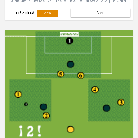
cualquiera de las bandas e incorporarse al ataque para
buscar el remate 4x1.Se suman los goles que se
Ver
consiguen en 5 min y se rotan las funciones de los
Dificultad
Alta
equipos.