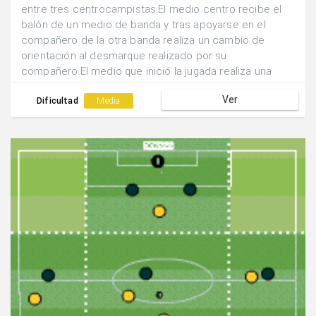
entre tres centrocampistas.El medio centro recibe el
balón de un medio de banda y tras apoyarse en el
compañero de la otra banda realiza un cambio de
orientación al desmarque realizado por su
compañero.El medio que inició la jugada realiza una
dejada hacia atrás para que el medio centro finalice
Ver
con tiro lejano la acción.
Dificultad
Media