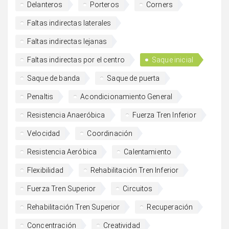
Delanteros
Porteros
Corners
Faltas indirectas laterales
Faltas indirectas lejanas
Faltas indirectas por el centro
Saque inicial
Saque de banda
Saque de puerta
Penaltis
Acondicionamiento General
Resistencia Anaeróbica
Fuerza Tren Inferior
Velocidad
Coordinación
Resistencia Aeróbica
Calentamiento
Flexibilidad
Rehabilitación Tren Inferior
Fuerza Tren Superior
Circuitos
Rehabilitación Tren Superior
Recuperación
Concentración
Creatividad