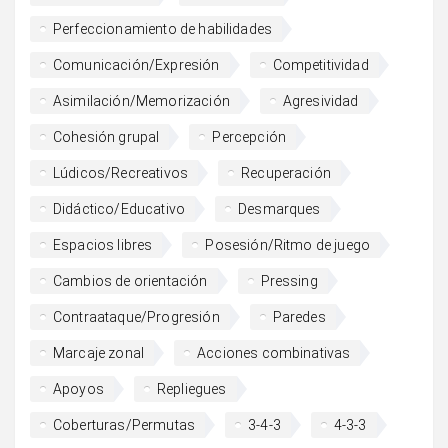
Perfeccionamiento de habilidades
Comunicación/Expresión
Competitividad
Asimilación/Memorización
Agresividad
Cohesión grupal
Percepción
Lúdicos/Recreativos
Recuperación
Didáctico/Educativo
Desmarques
Espacios libres
Posesión/Ritmo de juego
Cambios de orientación
Pressing
Contraataque/Progresión
Paredes
Marcaje zonal
Acciones combinativas
Apoyos
Repliegues
Coberturas/Permutas
3-4-3
4-3-3