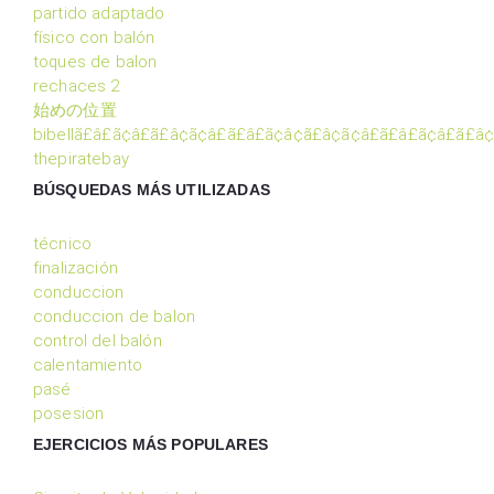
partido adaptado
físico con balón
toques de balon
rechaces 2
始めの位置
bibellã£â£ã¢â£ã£â¢ã¢â£ã£â£ã¢â¢ã£â¢ã¢â£ã£â£ã¢â£ã£â¢
thepiratebay
BÚSQUEDAS MÁS UTILIZADAS
técnico
finalización
conduccion
conduccion de balon
control del balón
calentamiento
pasé
posesion
EJERCICIOS MÁS POPULARES