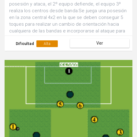
posesión y ataca, el 2º equipo defiende, el equipo 3º
realiza los centros desde banda.Se juega una posesión
en la zona central 4x2 en la que se deben conseguir 5
toques para realizar un cambio de orientación hacia
cualquiera de las bandas e incorporarse al ataque para
buscar el remate 4x1.Se suman los goles que se
Ver
consiguen en 5 min y se rotan las funciones de los
Dificultad
Alta
equipos.