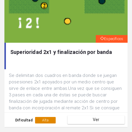
Específicos
Superioridad 2x1 y finalización por banda
Se delimitan dos cuadros en banda donde se juegan
posesiones 2x1 apoyados por un medio centro que
sirve de enlace entre ambas.Una vez que se consiguen
3 pases en cada una de éstas se puede buscar
finalización de jugada mediante acción de centro por
banda con incorporación al remate 2x1.Si se consigue
gol siguen defendiendo los mismos jugadores, sino se
Ver
rotan las posiciones.
Dificultad
Alta