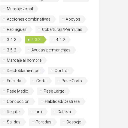
Marcaje zonal
Acciones combinativas
Apoyos
Repliegues
Coberturas/Permutas
3-4-3
4-3-3
4-4-2
3-5-2
Ayudas permanentes
Marcaje al hombre
Desdoblamientos
Control
Entrada
Corte
Pase Corto
Pase Medio
Pase Largo
Conducción
Habilidad/Destreza
Regate
Tiro
Cabeza
Salidas
Paradas
Despeje