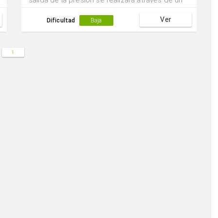
salida de la presión se realizará através de un
pase adelantado hacia una de las posiciones
Ver
laterales.
Dificultad
Baja
1