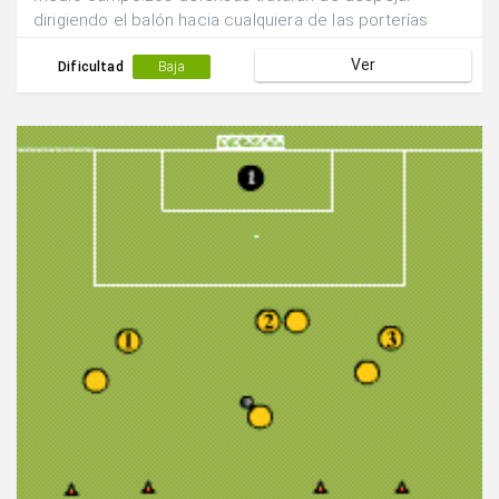
dirigiendo el balón hacia cualquiera de las porterías
pequeñas con la intención de introducir en balón en
Ver
éstas.
Dificultad
Baja