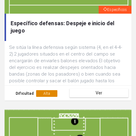
Específicos
Específico defensas: Despeje e inicio del
juego
Se sitúa la línea defensiva según sistema (4, en el 4-4-
2).2 jugadores situados en el centro del campo se
encargarán de enviarles balones elevados.El objetivo
del ejercicio es realizar despejes orientados hacia
bandas (zonas de los pasadores) o bien cuando sea
posible controlar y sacar el balón jugado hasta los
pasadores.2 Defensores tratarán de evitar que esto se
Ver
lleve a cabo dificultando las acciones.Cuando ya se
Dificultad
Alta
tiene la dinámica controlada y para que sea una
situación más real:.Obligar a la línea defensiva a partir
desde una posición más avanzada y realizar la acción
reculando.