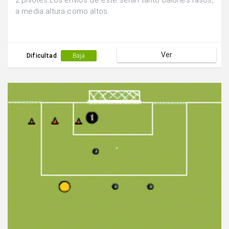
2 pivotes.Los envíos de éste serán tanto balones rasos,
a media altura como altos.
Ver
Dificultad
Baja