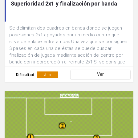
Superioridad 2x1 y finalización por banda
Se delimitan dos cuadros en banda donde se juegan
posesiones 2x1 apoyados por un medio centro que
sirve de enlace entre ambas.Una vez que se consiguen
3 pases en cada una de éstas se puede buscar
finalización de jugada mediante acción de centro por
banda con incorporación al remate 2x1.Si se consigue
gol siguen defendiendo los mismos jugadores, sino se
Ver
rotan las posiciones.
Dificultad
Alta