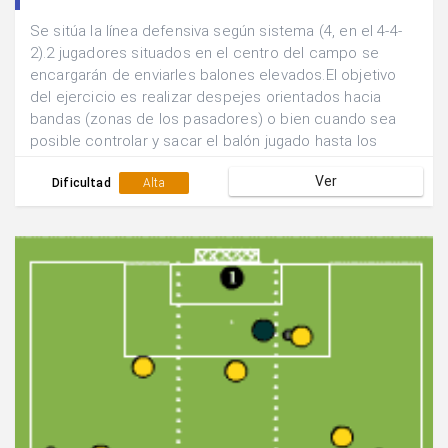
Se sitúa la línea defensiva según sistema (4, en el 4-4-
2).2 jugadores situados en el centro del campo se
encargarán de enviarles balones elevados.El objetivo
del ejercicio es realizar despejes orientados hacia
bandas (zonas de los pasadores) o bien cuando sea
posible controlar y sacar el balón jugado hasta los
pasadores.2 Defensores tratarán de evitar que esto se
Ver
lleve a cabo dificultando las acciones.Cuando ya se
Dificultad
Alta
tiene la dinámica controlada y para que sea una
situación más real:.Obligar a la línea defensiva a partir
desde una posición más avanzada y realizar la acción
reculando.