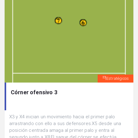
Estratégicos
Córner ofensivo 3
X3 y X4 inician un movimiento hacia el primer palo
arrastrando con ello a sus defensores.X5 desde una
posición centrada amaga al primer palo y entra al
segundo junto a X8.El saque del córner se efectúa