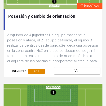
Específicos
Posesión y cambio de orientación
3 equipos de 4 jugadores.Un equipo mantiene la
posesión y ataca, el 2º equipo defiende, el equipo 3º
realiza los centros desde banda.Se juega una posesión
en la zona central 4x2 en la que se deben conseguir 5
toques para realizar un cambio de orientación hacia
cualquiera de las bandas e incorporarse al ataque para
buscar el remate 4x1.Se suman los goles que se
Ver
consiguen en 5 min y se rotan las funciones de los
Dificultad
Alta
equipos.