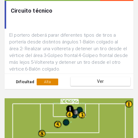
Circuito técnico
El portero deberá parar diferentes tipos de tiros a
portería desde distintos ángulos.1-Balón colgado al
área.2- Realizar una voltereta y detener un tiro desde el
vértice del área.3-Golpeo frontal.4-Golpeo frontal desde
más lejos.5-Voltereta y detener un tiro desde el otro
vértice.6-Balón colgado.
Ver
Dificultad
Alta