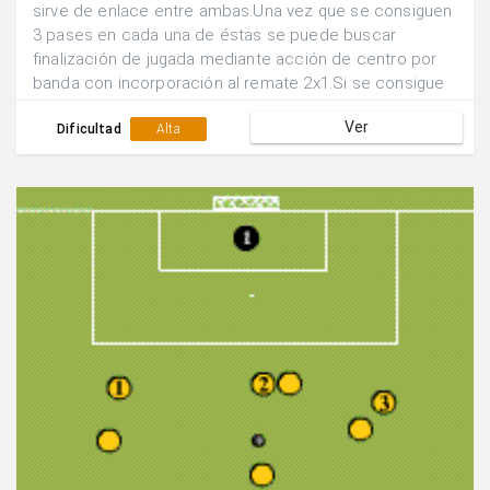
sirve de enlace entre ambas.Una vez que se consiguen
3 pases en cada una de éstas se puede buscar
finalización de jugada mediante acción de centro por
banda con incorporación al remate 2x1.Si se consigue
gol siguen defendiendo los mismos jugadores, sino se
Ver
rotan las posiciones.
Dificultad
Alta