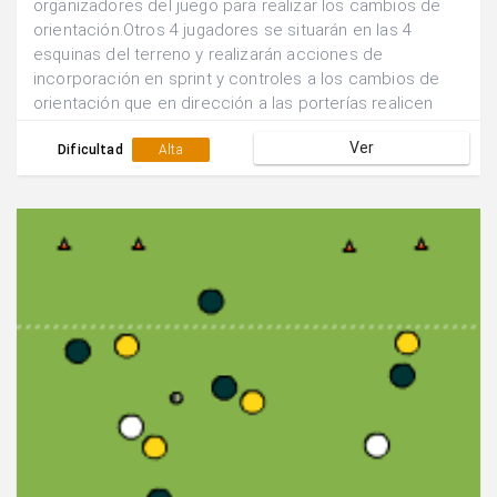
organizadores del juego para realizar los cambios de
orientación.Otros 4 jugadores se situarán en las 4
esquinas del terreno y realizarán acciones de
incorporación en sprint y controles a los cambios de
orientación que en dirección a las porterías realicen
sus compañeros.El jugador central recibe un pase
Ver
corto de una banda y realiza un pase largo hacia la otra
Dificultad
Alta
banda.