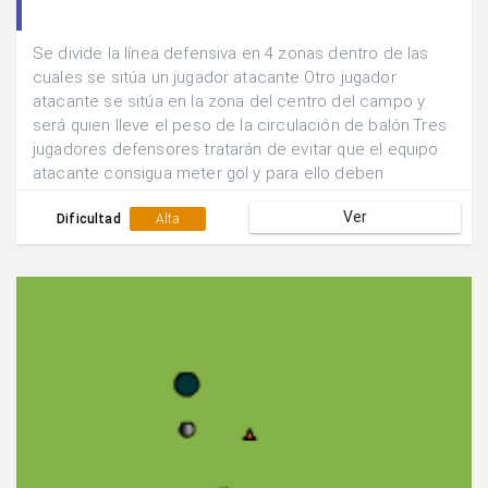
Se divide la línea defensiva en 4 zonas dentro de las
cuales se sitúa un jugador atacante.Otro jugador
atacante se sitúa en la zona del centro del campo y
será quien lleve el peso de la circulación de balón.Tres
jugadores defensores tratarán de evitar que el equipo
atacante consigua meter gol y para ello deben
defender en zona y ocupar las tres zonas defensivas
Ver
más cercanas al balón.Defender hasta la finalización de
Dificultad
Alta
la jugada.