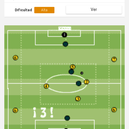
acción se rotan las posiciones de los
Ver
jugadores.Realizar el juego de manera continuada.
Dificultad
Alta