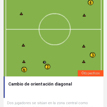
Específicos
Cambio de orientación diagonal
Dos jugadores se sitúan en la zona central como