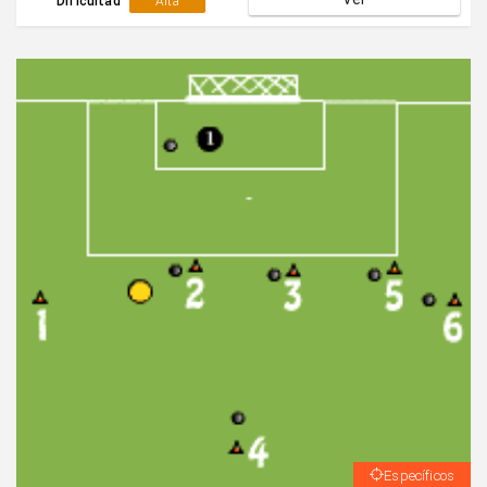
desplazarse libremente para abortar la acción
Dificultad
Alta
ofensiva.Los atacantes tienen posibilidad de combinar
entre ellos ante la presencia de oposición.
Específicos