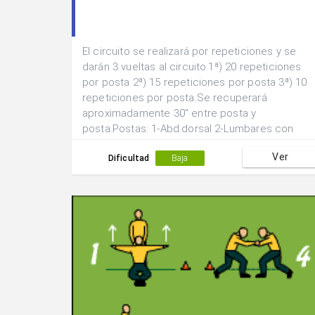
El circuito se realizará por repeticiones y se
darán 3 vueltas al circuito.1ª) 20 repeticiones
por posta 2ª) 15 repeticiones por posta 3ª) 10
repeticiones por posta.Se recuperará
aproximadamente 30" entre posta y
posta.Postas: 1-Abd.dorsal 2-Lumbares con
elevación de piernas 3-Abd.inferior con
Ver
elevación de piernas 4-Abd. superior piernas
Dificultad
Baja
extendidas 5-Lumbares con elevación de
tronco 6-Abd.superior con piernas
semiflexionadas.