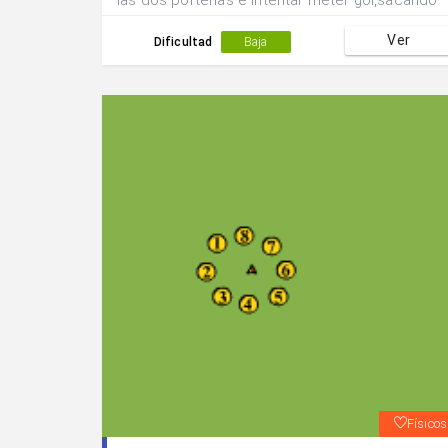
las dos porterías e intentar meter gol,sacando
con la mano o con el pie.
Ver
Dificultad
Baja
Físicos