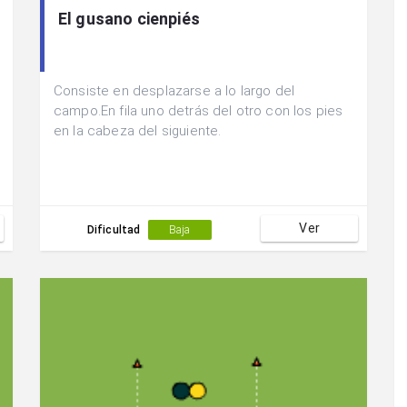
El gusano cienpiés
Consiste en desplazarse a lo largo del
campo.En fila uno detrás del otro con los pies
en la cabeza del siguiente.
Ver
Dificultad
Baja