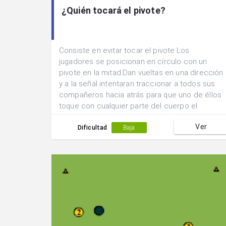
¿Quién tocará el pivote?
Consiste en evitar tocar el pivote.Los
jugadores se posicionan en círculo con un
pivote en la mitad.Dan vueltas en una dirección
y a la señal intentaran traccionar a todos sus
compañeros hacia atrás para que uno de éllos
toque con cualquier parte del cuerpo el
pivote.El jugador que lo haya tocado quedará
Ver
eliminado.
Dificultad
Baja