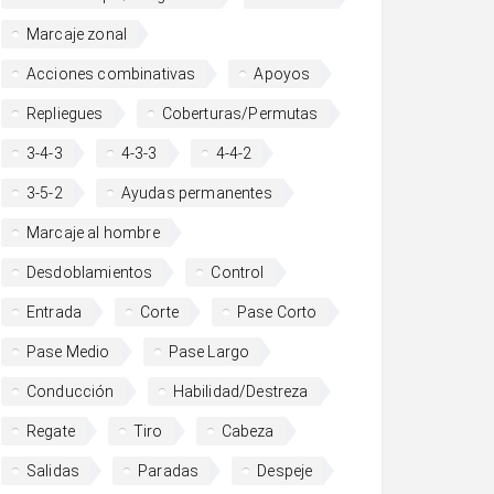
Marcaje zonal
Acciones combinativas
Apoyos
Repliegues
Coberturas/Permutas
3-4-3
4-3-3
4-4-2
3-5-2
Ayudas permanentes
Marcaje al hombre
Desdoblamientos
Control
Entrada
Corte
Pase Corto
Pase Medio
Pase Largo
Conducción
Habilidad/Destreza
Regate
Tiro
Cabeza
Salidas
Paradas
Despeje