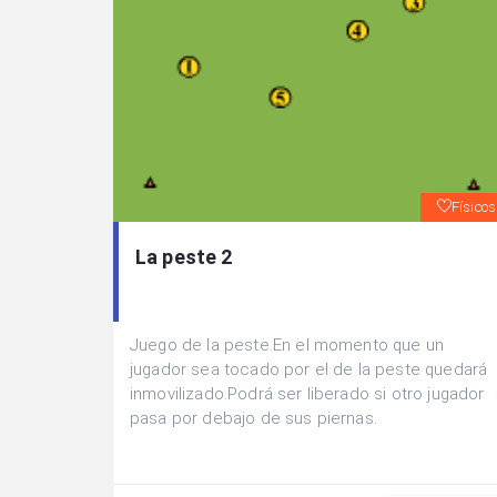
Físicos
La peste 2
Juego de la peste.En el momento que un
jugador sea tocado por el de la peste quedará
inmovilizado.Podrá ser liberado si otro jugador
pasa por debajo de sus piernas.