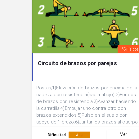
Físicos
Circuito de brazos por parejas
Postas;1)Elevación de brazos por encima de la
cabeza con resistencia(hacia abajo).2)Fondos
de brazos con resistencia.3)Avanzar haciendo
la carretilla.4)Empujar uno contra otro con
brazos extendidos.5)Pulso en el suelo con
apoyo de 1 brazo.6)Juntar los brazos al cuerpo
con resistencia(hacia arriba).Realizar 2 vueltas
Ver
completas al circuito:1ª)30” de acción 30” de
Dificultad
Alta