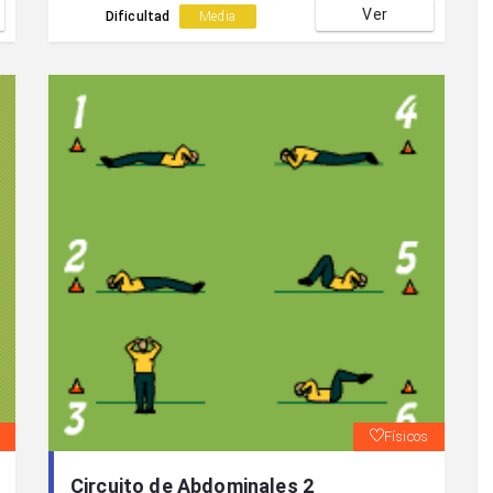
Ver
Dificultad
Media
Físicos
Circuito de Abdominales 2