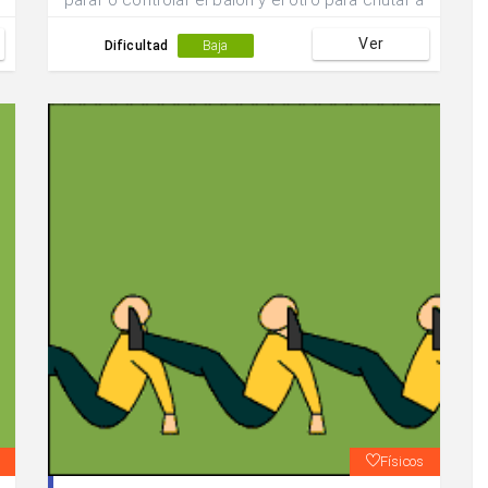
parar o controlar el balón y el otro para chutar a
gol.
Ver
Dificultad
Baja
Físicos