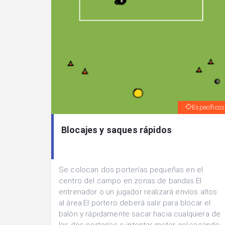
Específicos
Blocajes y saques rápidos
Se colocan dos porterías pequeñas en el
centro del campo en zonas de bandas.El
entrenador o un jugador realizará envíos altos
al área.El portero deberá salir para blocar el
balón y rápidamente sacar hacia cualquiera de