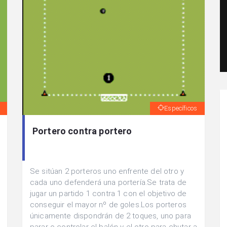
Específicos
Portero contra portero
Se sitúan 2 porteros uno enfrente del otro y
cada uno defenderá una portería.Se trata de
jugar un partido 1 contra 1 con el objetivo de
conseguir el mayor nº de goles.Los porteros
únicamente dispondrán de 2 toques, uno para