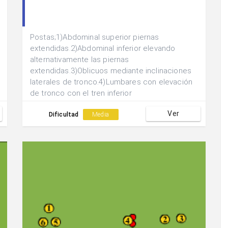
Postas;1)Abdominal superior piernas
extendidas.2)Abdominal inferior elevando
alternativamente las piernas
extendidas.3)Oblicuos mediante inclinaciones
laterales de tronco.4)Lumbares con elevación
de tronco con el tren inferior
apoyado.5)Abdominal inferior mediante flexión-
Ver
extensión de piernas simultáneamente a ras de
Dificultad
Media
suelo.6)Abdominal superior con elevación de
piernas a 90 º.Realizar 2 Vueltas completas al
circuito:1ª)30” de acción 30” de
recuperación.2)20” de acción 40” de
recuperación.