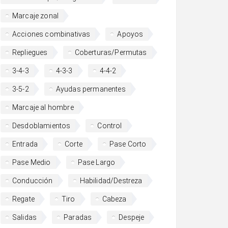
Marcaje zonal
Acciones combinativas
Apoyos
Repliegues
Coberturas/Permutas
3-4-3
4-3-3
4-4-2
3-5-2
Ayudas permanentes
Marcaje al hombre
Desdoblamientos
Control
Entrada
Corte
Pase Corto
Pase Medio
Pase Largo
Conducción
Habilidad/Destreza
Regate
Tiro
Cabeza
Salidas
Paradas
Despeje