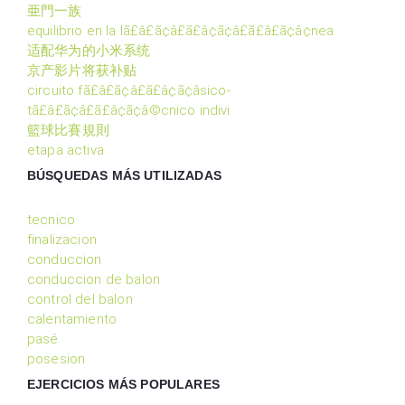
亜門一族
equilibrio en la lã£â£ã¢â£ã£â¢ã¢â£ã£â£ã¢â¢nea
适配华为的小米系统
京产影片将获补贴
circuito fã£â£ã¢â£ã£â¢ã¢âsico-
tã£â£ã¢â£ã£â¢ã¢â©cnico indivi
籃球比賽規則
etapa activa
BÚSQUEDAS MÁS UTILIZADAS
tecnico
finalizacion
conduccion
conduccion de balon
control del balon
calentamiento
pasé
posesion
EJERCICIOS MÁS POPULARES