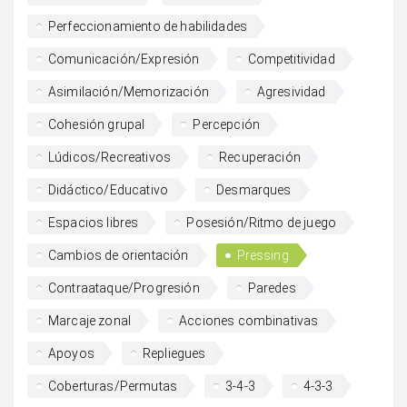
Perfeccionamiento de habilidades
Comunicación/Expresión
Competitividad
Asimilación/Memorización
Agresividad
Cohesión grupal
Percepción
Lúdicos/Recreativos
Recuperación
Didáctico/Educativo
Desmarques
Espacios libres
Posesión/Ritmo de juego
Cambios de orientación
Pressing
Contraataque/Progresión
Paredes
Marcaje zonal
Acciones combinativas
Apoyos
Repliegues
Coberturas/Permutas
3-4-3
4-3-3