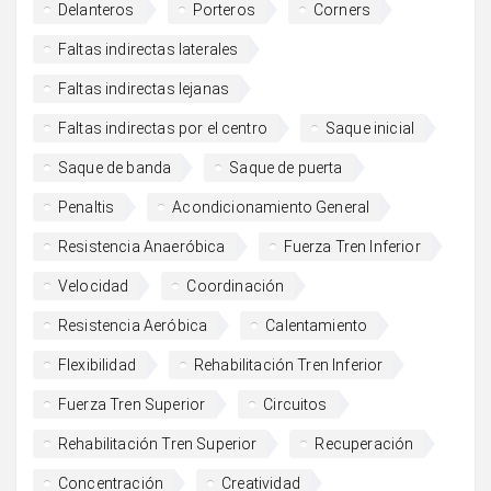
Delanteros
Porteros
Corners
Faltas indirectas laterales
Faltas indirectas lejanas
Faltas indirectas por el centro
Saque inicial
Saque de banda
Saque de puerta
Penaltis
Acondicionamiento General
Resistencia Anaeróbica
Fuerza Tren Inferior
Velocidad
Coordinación
Resistencia Aeróbica
Calentamiento
Flexibilidad
Rehabilitación Tren Inferior
Fuerza Tren Superior
Circuitos
Rehabilitación Tren Superior
Recuperación
Concentración
Creatividad