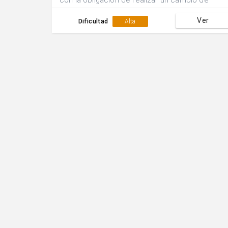
con la obligación de realizar un cambio de
posición(dentro-fuera)cada vez que un jugador
Ver
interior combine con uno de sus compañeros
Dificultad
Alta
situados en el exterior.