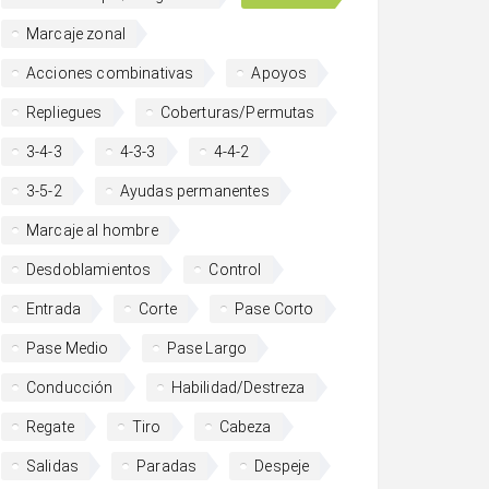
Marcaje zonal
Acciones combinativas
Apoyos
Repliegues
Coberturas/Permutas
3-4-3
4-3-3
4-4-2
3-5-2
Ayudas permanentes
Marcaje al hombre
Desdoblamientos
Control
Entrada
Corte
Pase Corto
Pase Medio
Pase Largo
Conducción
Habilidad/Destreza
Regate
Tiro
Cabeza
Salidas
Paradas
Despeje