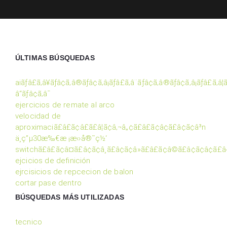
ÚLTIMAS BÚSQUEDAS
aiãƒâ£ã‚â¥ãƒâ¢ã‚â®ãƒâ¢ã‚â¡ãƒâ£ã‚â¨ãƒâ¢ã‚â®ãƒâ¢ã‚â¡ãƒâ£ã‚â¦
â“ãƒâ¢ã‚â¯
ejercicios de remate al arco
velocidad de
aproximaciã£â£ã¢â£ã£â¦ã¢â‚¬â„¢ã£â£ã¢â¢ã£â¢ã¢â³n
ä¸ç”µ30æ‰€æ ¡æ‹›å®˜ç½‘
switchã£â£ã¢â¤ã£â¢ã¢â¸ã£â¢ã¢â»ã£â£ã¢â©ã£â¢ã¢â¢ã£â
ejcicios de definición
ejrcisicios de repcecion de balon
cortar pase dentro
BÚSQUEDAS MÁS UTILIZADAS
tecnico