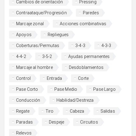
Cambios de orientación
Pressing
Contraataque/Progresión
Paredes
Marcaje zonal
Acciones combinativas
Apoyos
Repliegues
Coberturas/Permutas
3-4-3
4-3-3
4-4-2
3-5-2
Ayudas permanentes
Marcaje al hombre
Desdoblamientos
Control
Entrada
Corte
Pase Corto
Pase Medio
Pase Largo
Conducción
Habilidad/Destreza
Regate
Tiro
Cabeza
Salidas
Paradas
Despeje
Circuitos
Relevos