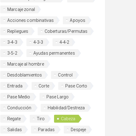
Marcaje zonal
Acciones combinativas
Apoyos
Repliegues
Coberturas/Permutas
3-4-3
4-3-3
4-4-2
3-5-2
Ayudas permanentes
Marcaje al hombre
Desdoblamientos
Control
Entrada
Corte
Pase Corto
Pase Medio
Pase Largo
Conducción
Habilidad/Destreza
Regate
Tiro
Cabeza
Salidas
Paradas
Despeje