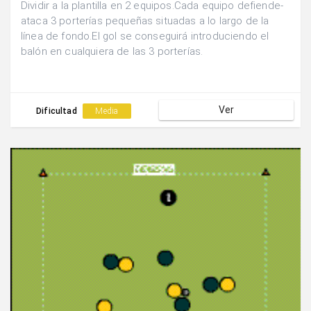
Dividir a la plantilla en 2 equipos.Cada equipo defiende-
ataca 3 porterías pequeñas situadas a lo largo de la
línea de fondo.El gol se conseguirá introduciendo el
balón en cualquiera de las 3 porterías.
Ver
Dificultad
Media