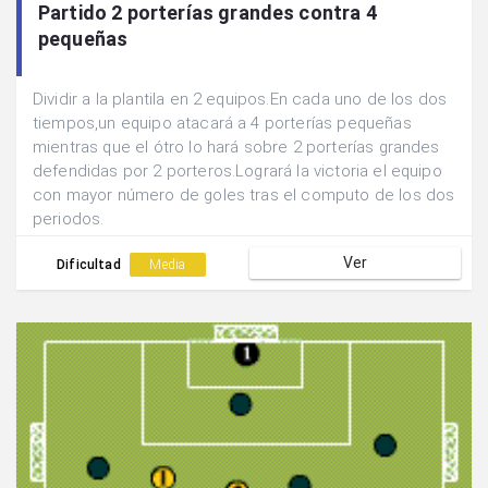
Partido 2 porterías grandes contra 4
pequeñas
Dividir a la plantila en 2 equipos.En cada uno de los dos
tiempos,un equipo atacará a 4 porterías pequeñas
mientras que el ótro lo hará sobre 2 porterías grandes
defendidas por 2 porteros.Logrará la victoria el equipo
con mayor número de goles tras el computo de los dos
periodos.
Ver
Dificultad
Media