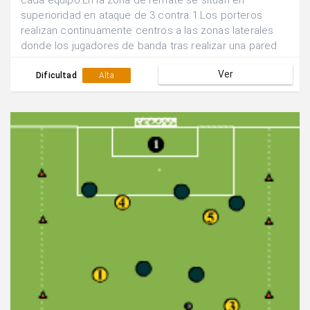
cada equipo.En la zona de remate se sitúan en
superioridad en ataque de 3 contra 1.Los porteros
realizan continuamente centros a las zonas laterales
donde los jugadores de banda tras realizar una pared
enviarán centros al área. Ganará el equipo que logre el
Ver
mayor nº de goles.
Dificultad
Alta