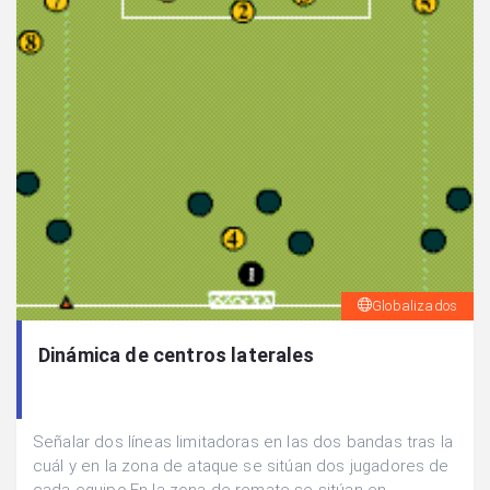
Globalizados
Dinámica de centros laterales
Señalar dos líneas limitadoras en las dos bandas tras la
cuál y en la zona de ataque se sitúan dos jugadores de