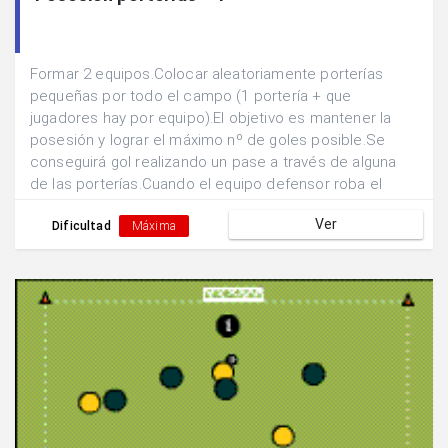
Formar 2 equipos.Colocar aleatoriamente porterías
pequeñas por todo el campo (1 portería + que
jugadores hay por equipo).El objetivo es mantener la
posesión y lograr el máximo nº de goles posible.Se
conseguirá gol realizando un pase a través de alguna
de las porterías.Cuando el equipo defensor roba el
balón se intercambian las funciones (defensa- ataque).
Ver
Dificultad
Máxima