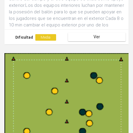
exterior.Los dos equipos interiores luchan por mantener
la posesión del balón para lo que se pueden apoyar en
los jugadores que se encuentran en el exterior.Cada 8 o
10 min cambiar el equipo exterior por uno de los
interiores.
Ver
Dificultad
Media