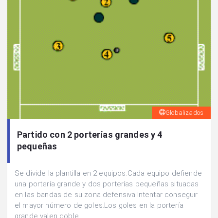
Globalizados
Partido con 2 porterías grandes y 4
pequeñas
Se divide la plantilla en 2 equipos.Cada equipo defiende
una portería grande y dos porterías pequeñas situadas
en las bandas de su zona defensiva.Intentar conseguir
el mayor número de goles.Los goles en la portería
grande valen doble.