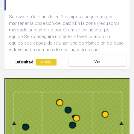
Se divide a la plantilla en 2 equipos que juegan por
mantener la posesión del balón.En la zona (recuadro)
marcado únicamente podrá entrar un jugador por
equipo.Se conseguirá un tanto a favor cuando un
equipo sea capaz de realizar una combinación de pase
y devolución con uno de sus jugadores que
previamente haya entrado en dicha zona.No se puede
Ver
permanecer en la zona de marca.
Dificultad
Media