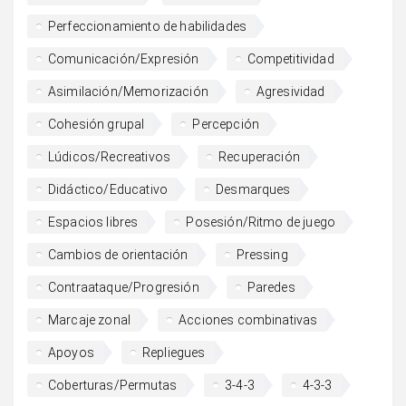
Perfeccionamiento de habilidades
Comunicación/Expresión
Competitividad
Asimilación/Memorización
Agresividad
Cohesión grupal
Percepción
Lúdicos/Recreativos
Recuperación
Didáctico/Educativo
Desmarques
Espacios libres
Posesión/Ritmo de juego
Cambios de orientación
Pressing
Contraataque/Progresión
Paredes
Marcaje zonal
Acciones combinativas
Apoyos
Repliegues
Coberturas/Permutas
3-4-3
4-3-3