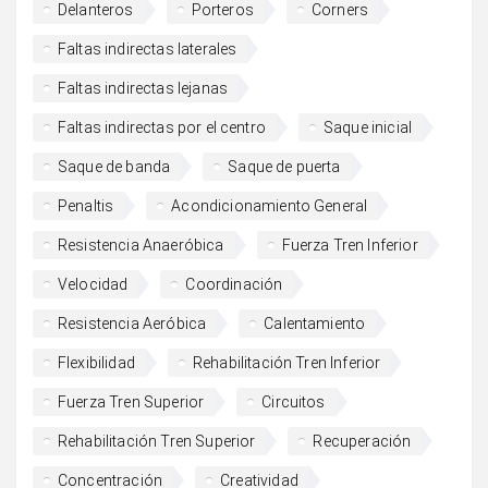
Delanteros
Porteros
Corners
Faltas indirectas laterales
Faltas indirectas lejanas
Faltas indirectas por el centro
Saque inicial
Saque de banda
Saque de puerta
Penaltis
Acondicionamiento General
Resistencia Anaeróbica
Fuerza Tren Inferior
Velocidad
Coordinación
Resistencia Aeróbica
Calentamiento
Flexibilidad
Rehabilitación Tren Inferior
Fuerza Tren Superior
Circuitos
Rehabilitación Tren Superior
Recuperación
Concentración
Creatividad