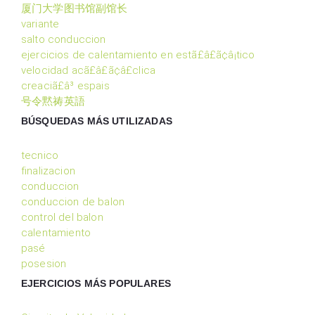
厦门大学图书馆副馆长
variante
salto conduccion
ejercicios de calentamiento en estã£â£ã¢â¡tico
velocidad acã£â£ã¢â£clica
creaciã£â³ espais
号令黙祷英語
BÚSQUEDAS MÁS UTILIZADAS
tecnico
finalizacion
conduccion
conduccion de balon
control del balon
calentamiento
pasé
posesion
EJERCICIOS MÁS POPULARES