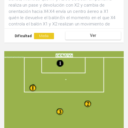
realiza un pase y devolución con X2 y cambia de
orientación hacia X4.X4 envía un centro áereo a X1
quién le devuelve el balón.En el momento en el que X4
controla el balón X1 y X2 realizan un movimiento de
cruce y tras realizar la pared finalizan la acción en tiro.
Ver
Dificultad
Media