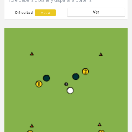
libre.Deberá diblarle y disparar a portería.
Ver
Dificultad
Media