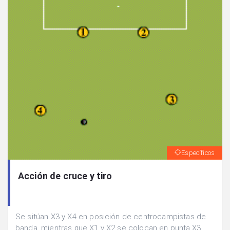
Específicos
Acción de cruce y tiro
Se sitúan X3 y X4 en posición de centrocampistas de
banda, mientras que X1 y X2 se colocan en punta.X3