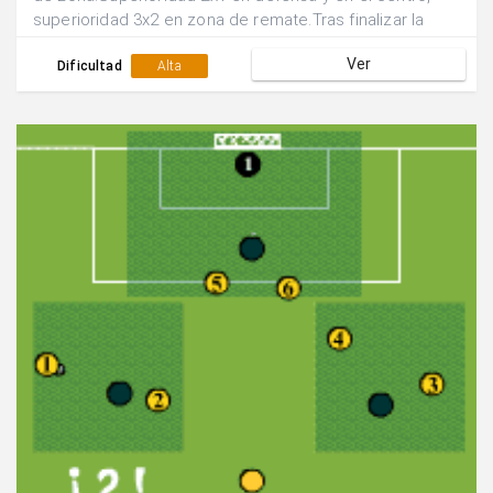
superioridad 3x2 en zona de remate.Tras finalizar la
acción se rotan las posiciones de los
Ver
jugadores.Realizar el juego de manera continuada.
Dificultad
Alta