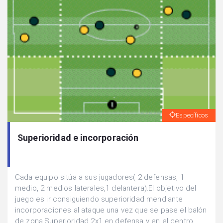
Específicos
Superioridad e incorporación
Cada equipo sitúa a sus jugadores( 2 defensas, 1
medio, 2 medios laterales,1 delantera).El objetivo del
juego es ir consiguiendo superioridad mendiante
incorporaciones al ataque una vez que se pase el balón
de zona.Superioridad 2x1 en defensa y en el centro,