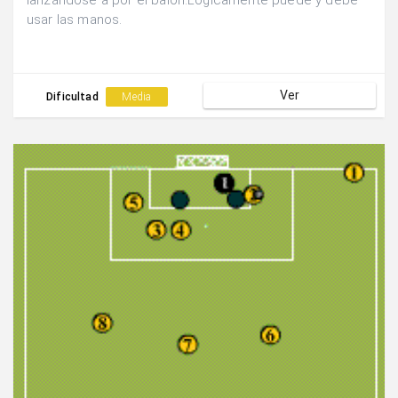
lanzándose a por el balón.Lógicamente puede y debe
usar las manos.
Ver
Dificultad
Media