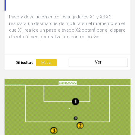
Pase y devolución entre los jugadores X1 y X3.X2
realizará un desmarque de ruptura en el momento en el
que X1 realice un pase elevado.X2 optará por el disparo
directo ó bien por realizar un control previo.
Ver
Dificultad
Media