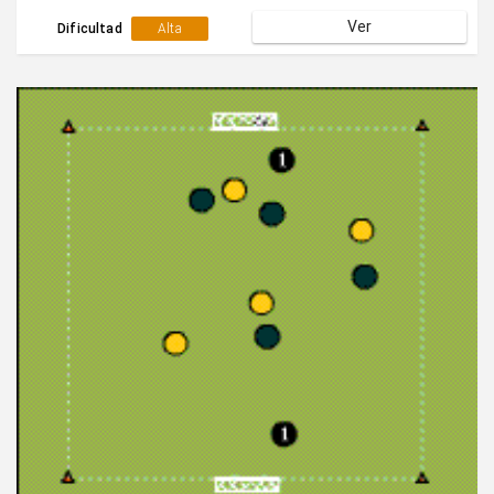
pasadores.2 Defensores tratarán de evitar que esto se
Ver
lleve a cabo dificultando las acciones.Cuando ya se
Dificultad
Alta
tiene la dinámica controlada y para que sea una
situación más real:.Obligar a la línea defensiva a partir
desde una posición más avanzada y realizar la acción
reculando.