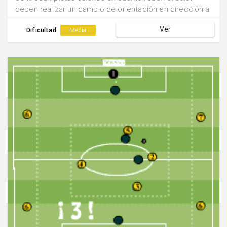
deben realizar un cambio de orientación en dirección a
alguna de las porterías.Cambiar de defensores a los 10
Ver
robos.
Dificultad
Media