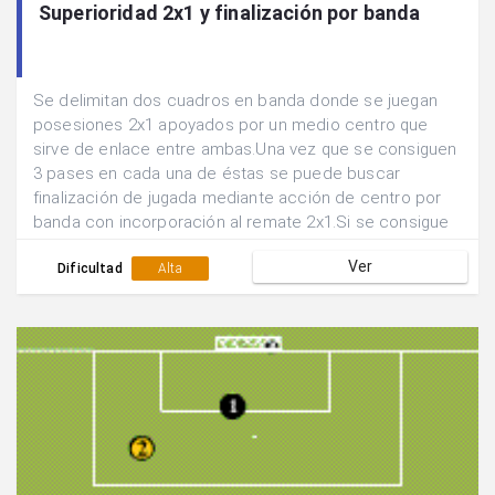
Superioridad 2x1 y finalización por banda
Se delimitan dos cuadros en banda donde se juegan
posesiones 2x1 apoyados por un medio centro que
sirve de enlace entre ambas.Una vez que se consiguen
3 pases en cada una de éstas se puede buscar
finalización de jugada mediante acción de centro por
banda con incorporación al remate 2x1.Si se consigue
gol siguen defendiendo los mismos jugadores, sino se
Ver
rotan las posiciones.
Dificultad
Alta