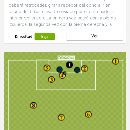
deberá retroceder, girar alrededor del cono e ir en
busca del balón elevado enviado por el entrenador al
interior del cuadro.La primera vez batirá con la pierna
izquierda, la segunda vez con la pierna derecha y la
tercera con ambas piernas a la vez.
Ver
Dificultad
Baja