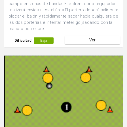
campo en zonas de bandas.El entrenador o un jugador
realizará envíos altos al área.El portero deberá salir para
blocar el balón y rápidamente sacar hacia cualquiera de
las dos porterías e intentar meter gol,sacando con la
mano o con el pie.
Ver
Dificultad
Baja