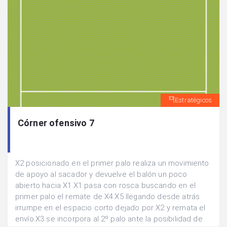
Estratégicos
Córner ofensivo 7
X2 posicionado en el primer palo realiza un movimiento
de apoyo al sacador y devuelve el balón un poco
abierto hacia X1.X1 pasa con rosca buscando en el
primer palo el remate de X4.X5 llegando desde atrás
irrumpe en el espacio corto dejado por X2 y remata el
envío.X3 se incorpora al 2º palo ante la posibilidad de