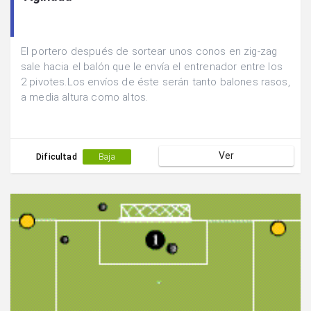
El portero después de sortear unos conos en zig-zag
sale hacia el balón que le envía el entrenador entre los
2 pivotes.Los envíos de éste serán tanto balones rasos,
a media altura como altos.
Ver
Dificultad
Baja