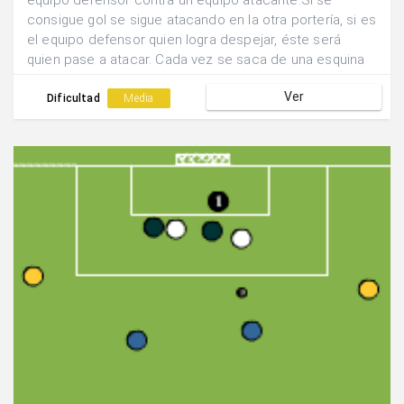
equipo defensor contra un equipo atacante.Si se
consigue gol se sigue atacando en la otra portería, si es
el equipo defensor quien logra despejar, éste será
quien pase a atacar. Cada vez se saca de una esquina
diferente.Se van sumando los goles conseguidos por
Ver
cada equipo.
Dificultad
Media