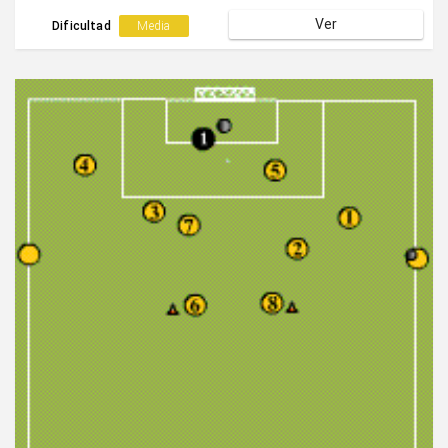
un saque largo.
Ver
Dificultad
Media