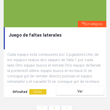
Estratégicos
Juego de faltas laterales
Cada equipo está compuesto por 2 jugadores.Uno de
los equipos realiza dos saques de falta 1 por cada
lado.Otro equipo busca el remate.Otro equipo defiende
la portería.El último equipo busca el rechace.Si se
consigue gol de remate directo puntúan el equipo
rematador y el sacador.Si se consigue gol de rechace
únicamente puntúa dicho equipo.Tras los 2 saques se
Ver
rotan las posiciones.
Dificultad
Media
1
2
>