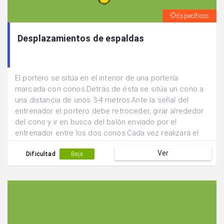
Específicos
Desplazamientos de espaldas
El portero se sitúa en el interior de una portería
marcada con conos.Detrás de ésta se sitúa un cono a
una distancia de unos 3-4 metros.Ante la señal del
entrenador el portero debe retroceder, girar alrededor
del cono y ir en busca del balón enviado por el
entrenador entre los dos conos.Cada vez realizará el
giro por un lado del cono.
Ver
Dificultad
Baja