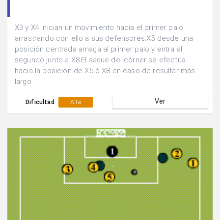
X3 y X4 inician un movimiento hacia el primer palo
arrastrando con ello a sus defensores.X5 desde una
posición centrada amaga al primer palo y entra al
segundo junto a X8.El saque del córner se efectúa
hacia la posición de X5 ó X8 en caso de resultar más
largo.
Ver
Dificultad
Alta