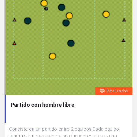
Globalizados
Partido con hombre libre
Consiste en un partido entre 2 equipos.Cada equipo
tendrá siempre a uno de sus jugadores en su zona