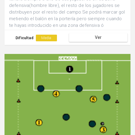
defensiva(hombre libre), el resto de los jugadores se
distribuyen por el resto del campo.Se podrá marcar gol
metiendo el balón en la portería pero siempre cuando
te hayas introducido en una zona defensiva ó
rematando de cabeza desde cualquier lugar.
Ver
Dificultad
Media