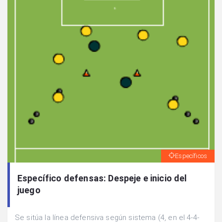
Específicos
Específico defensas: Despeje e inicio del
juego
Se sitúa la línea defensiva según sistema (4, en el 4-4-