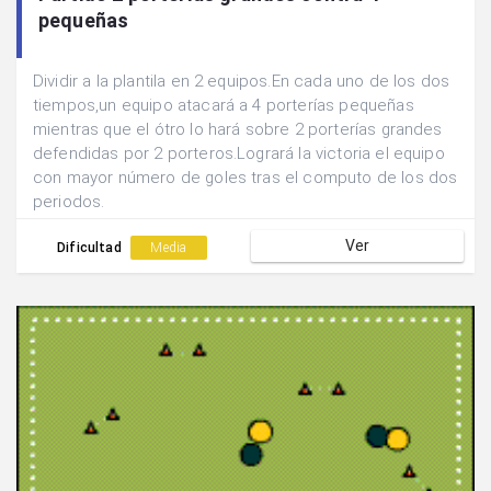
pequeñas
Dividir a la plantila en 2 equipos.En cada uno de los dos
tiempos,un equipo atacará a 4 porterías pequeñas
mientras que el ótro lo hará sobre 2 porterías grandes
defendidas por 2 porteros.Logrará la victoria el equipo
con mayor número de goles tras el computo de los dos
periodos.
Ver
Dificultad
Media