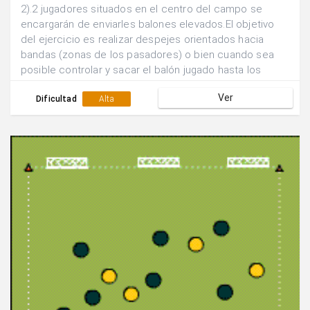
2).2 jugadores situados en el centro del campo se
encargarán de enviarles balones elevados.El objetivo
del ejercicio es realizar despejes orientados hacia
bandas (zonas de los pasadores) o bien cuando sea
posible controlar y sacar el balón jugado hasta los
pasadores.2 Defensores tratarán de evitar que esto se
Ver
lleve a cabo dificultando las acciones.Cuando ya se
Dificultad
Alta
tiene la dinámica controlada y para que sea una
situación más real:.Obligar a la línea defensiva a partir
desde una posición más avanzada y realizar la acción
reculando.