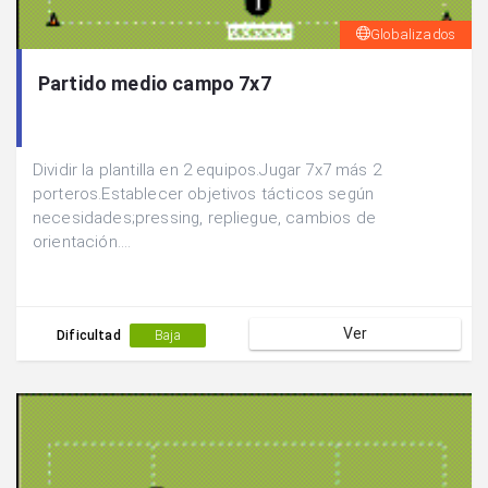
Globalizados
Partido medio campo 7x7
Dividir la plantilla en 2 equipos.Jugar 7x7 más 2
porteros.Establecer objetivos tácticos según
necesidades;pressing, repliegue, cambios de
orientación....
Ver
Dificultad
Baja