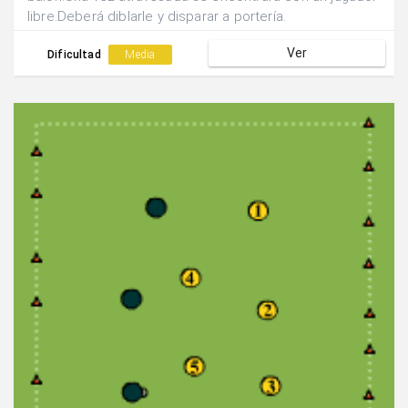
libre.Deberá diblarle y disparar a portería.
Ver
Dificultad
Media