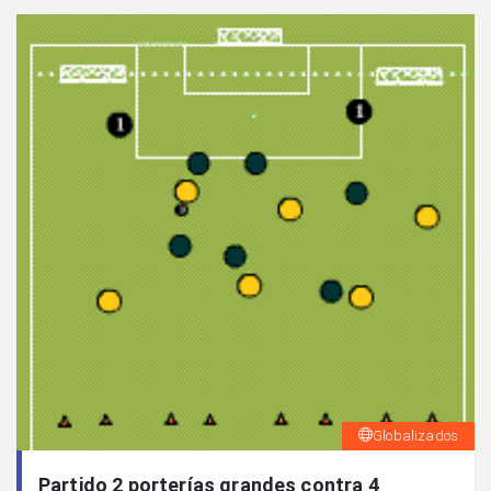
Globalizados
Partido 2 porterías grandes contra 4