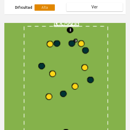
combine con uno de sus compañeros situados en el
Ver
exterior.
Dificultad
Alta