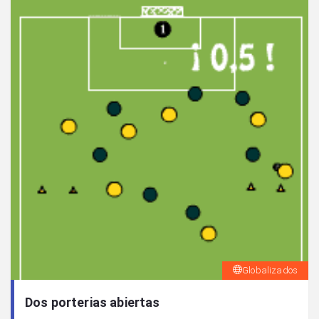
Globalizados
Dos porterias abiertas