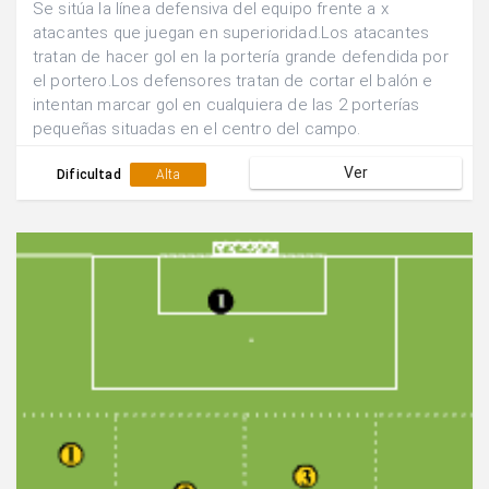
Se sitúa la línea defensiva del equipo frente a x
atacantes que juegan en superioridad.Los atacantes
tratan de hacer gol en la portería grande defendida por
el portero.Los defensores tratan de cortar el balón e
intentan marcar gol en cualquiera de las 2 porterías
pequeñas situadas en el centro del campo.
Ver
Dificultad
Alta