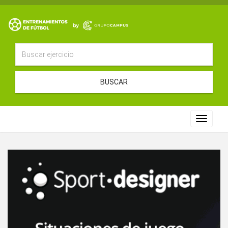
BUSCAR
Toggle
navigat