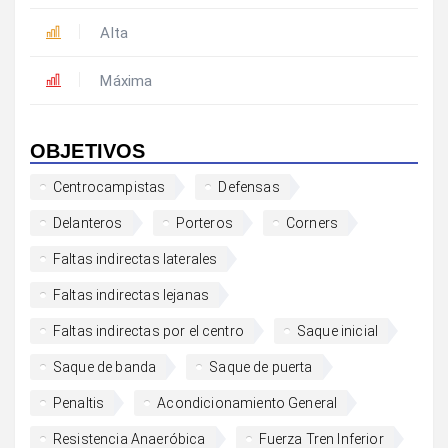
Alta
Máxima
OBJETIVOS
Centrocampistas
Defensas
Delanteros
Porteros
Corners
Faltas indirectas laterales
Faltas indirectas lejanas
Faltas indirectas por el centro
Saque inicial
Saque de banda
Saque de puerta
Penaltis
Acondicionamiento General
Resistencia Anaeróbica
Fuerza Tren Inferior