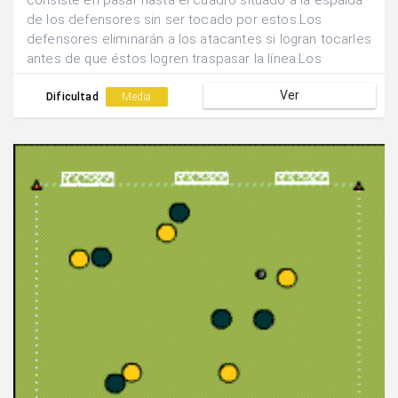
consiste en pasar hasta el cuadro situado a la espalda
de los defensores sin ser tocado por estos.Los
defensores eliminarán a los atacantes si logran tocarles
antes de que éstos logren traspasar la línea.Los
defensores no pueden cambiar de posición ni
Ver
cruzarse. Están obligados a defender en zona.
Dificultad
Media