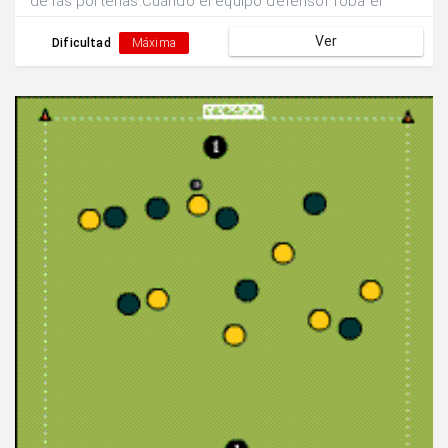
de las porterías.Cuando el equipo defensor roba el
balón se intercambian las funciones (defensa- ataque).
Ver
Dificultad
Máxima