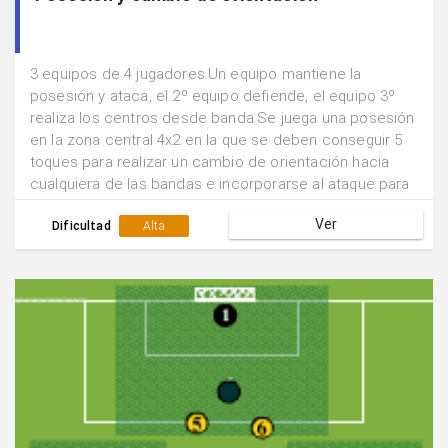
3 equipos de 4 jugadores.Un equipo mantiene la
posesión y ataca, el 2º equipo defiende, el equipo 3º
realiza los centros desde banda.Se juega una posesión
en la zona central 4x2 en la que se deben conseguir 5
toques para realizar un cambio de orientación hacia
cualquiera de las bandas e incorporarse al ataque para
buscar el remate 4x1.Se suman los goles que se
Ver
consiguen en 5 min y se rotan las funciones de los
Dificultad
Alta
equipos.