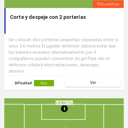
Específicos
Corte y despeje con 2 porterías
Se colocan dos porterías pequeñas separadas entre si
unos 5-6 metros.El jugador defensor deberá evitar que
los balones enviados alternativamente por 4
compañeros puedan convertirse en gol.Para ello el
defensor utilizará interceptaciones, despejes,
desvíos....
Ver
Dificultad
Baja