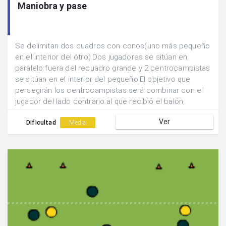
Maniobra y pase
Se delimitan dos cuadros con conos(uno más pequeño
en el interior del ótro).Dos jugadores se sitúan en
paralelo fuera del recuadro grande y 2 centrocampistas
se sitúan en el interior del pequeño.El objetivo que
persegirán los centrocampistas será combinar con el
jugador del lado contrario al que recibió el balón.
Ver
Dificultad
Media