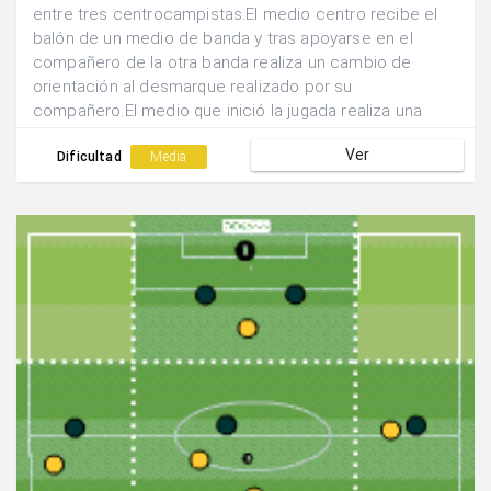
entre tres centrocampistas.El medio centro recibe el
balón de un medio de banda y tras apoyarse en el
compañero de la otra banda realiza un cambio de
orientación al desmarque realizado por su
compañero.El medio que inició la jugada realiza una
dejada hacia atrás para que el medio centro finalice
Ver
con tiro lejano la acción.
Dificultad
Media