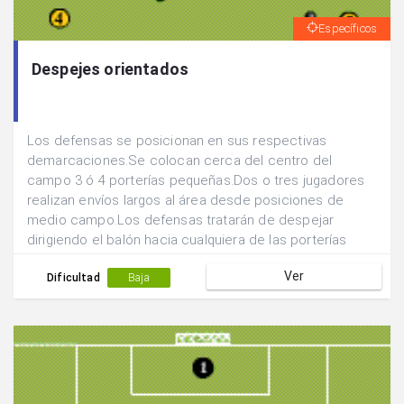
Específicos
Despejes orientados
Los defensas se posicionan en sus respectivas
demarcaciones.Se colocan cerca del centro del
campo 3 ó 4 porterías pequeñas.Dos o tres jugadores
realizan envíos largos al área desde posiciones de
medio campo.Los defensas tratarán de despejar
dirigiendo el balón hacia cualquiera de las porterías
pequeñas con la intención de introducir en balón en
Ver
éstas.
Dificultad
Baja