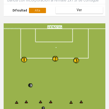
banda con incorporación al remate 2x1.Si se consigue
gol siguen defendiendo los mismos jugadores, sino se
Ver
rotan las posiciones.
Dificultad
Alta