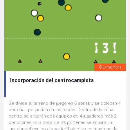
Específicos
Incorporación del centrocampista
Se divide el terreno de juego en 3 zonas y se colocan 4
porterías pequeñas en los fondos.Dentro de la zona
central se situarán dos equipos de 4 jugadores más 2
comodines.En la zona de las porterías se situará un
jugador del equipo atacante.El objetivo es mantener la