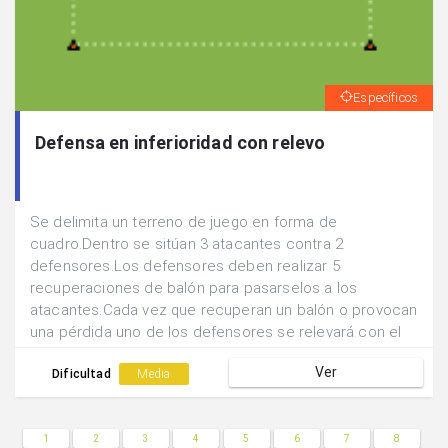
Específicos
Defensa en inferioridad con relevo
Se delimita un terreno de juego en forma de
cuadro.Dentro se sitúan 3 atacantes contra 2
defensores.Los defensores deben realizar 5
recuperaciones de balón para pasarselos a los
atacantes.Cada vez que recuperan un balón o provocan
una pérdida uno de los defensores se relevará con el
tercer compañero que se encuentra fuera del cuadro
Ver
descansando.
Dificultad
Media
1
2
3
4
5
6
7
8