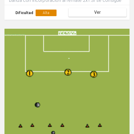
banda con incorporación al remate 2x1.Si se consigue
gol siguen defendiendo los mismos jugadores, sino se
Ver
rotan las posiciones.
Dificultad
Alta