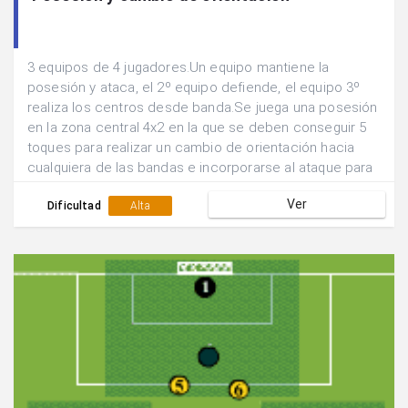
3 equipos de 4 jugadores.Un equipo mantiene la
posesión y ataca, el 2º equipo defiende, el equipo 3º
realiza los centros desde banda.Se juega una posesión
en la zona central 4x2 en la que se deben conseguir 5
toques para realizar un cambio de orientación hacia
cualquiera de las bandas e incorporarse al ataque para
buscar el remate 4x1.Se suman los goles que se
Ver
consiguen en 5 min y se rotan las funciones de los
Dificultad
Alta
equipos.