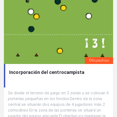
Específicos
Incorporación del centrocampista
Se divide el terreno de juego en 3 zonas y se colocan 4
porterías pequeñas en los fondos.Dentro de la zona
central se situarán dos equipos de 4 jugadores más 2
comodines.En la zona de las porterías se situará un
jugador del equipo atacante.El objetivo es mantener la