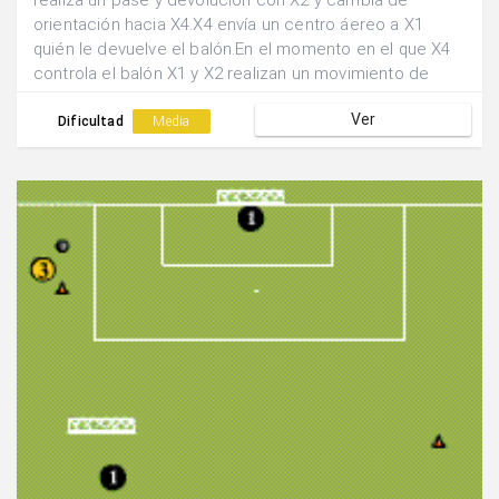
realiza un pase y devolución con X2 y cambia de
orientación hacia X4.X4 envía un centro áereo a X1
quién le devuelve el balón.En el momento en el que X4
controla el balón X1 y X2 realizan un movimiento de
cruce y tras realizar la pared finalizan la acción en tiro.
Ver
Dificultad
Media