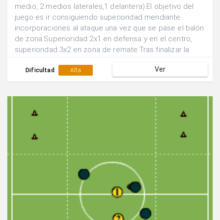
medio, 2 medios laterales,1 delantera).El objetivo del
juego es ir consiguiendo superioridad mendiante
incorporaciones al ataque una vez que se pase el balón
de zona.Superioridad 2x1 en defensa y en el centro,
superioridad 3x2 en zona de remate.Tras finalizar la
acción se rotan las posiciones de los
Ver
jugadores.Realizar el juego de manera continuada.
Dificultad
Alta