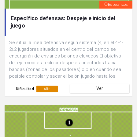
Específicos
Específico defensas: Despeje e inicio del
juego
Se sitúa la línea defensiva según sistema (4, en el 4-4-
2).2 jugadores situados en el centro del campo se
encargarán de enviarles balones elevados.El objetivo
del ejercicio es realizar despejes orientados hacia
bandas (zonas de los pasadores) o bien cuando sea
posible controlar y sacar el balón jugado hasta los
pasadores.2 Defensores tratarán de evitar que esto se
Ver
lleve a cabo dificultando las acciones.Cuando ya se
Dificultad
Alta
tiene la dinámica controlada y para que sea una
situación más real:.Obligar a la línea defensiva a partir
desde una posición más avanzada y realizar la acción
reculando.