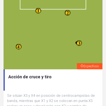
Específicos
Acción de cruce y tiro
Se sitúan X3 y X4 en posición de centrocampistas de
banda, mientras que X1 y X2 se colocan en punta.X3