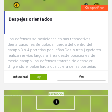
Específicos
Despejes orientados
Los defensas se posicionan en sus respectivas
demarcaciones.Se colocan cerca del centro del
campo 3 ó 4 porterías pequeñas.Dos o tres jugadores
realizan envíos largos al área desde posiciones de
medio campo.Los defensas tratarán de despejar
dirigiendo el balón hacia cualquiera de las porterías
pequeñas con la intención de introducir en balón en
Ver
éstas.
Dificultad
Baja