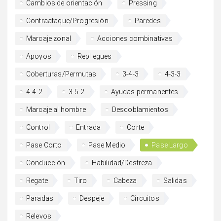
Cambios de orientación
Pressing
Contraataque/Progresión
Paredes
Marcaje zonal
Acciones combinativas
Apoyos
Repliegues
Coberturas/Permutas
3-4-3
4-3-3
4-4-2
3-5-2
Ayudas permanentes
Marcaje al hombre
Desdoblamientos
Control
Entrada
Corte
Pase Corto
Pase Medio
Pase Largo
Conducción
Habilidad/Destreza
Regate
Tiro
Cabeza
Salidas
Paradas
Despeje
Circuitos
Relevos