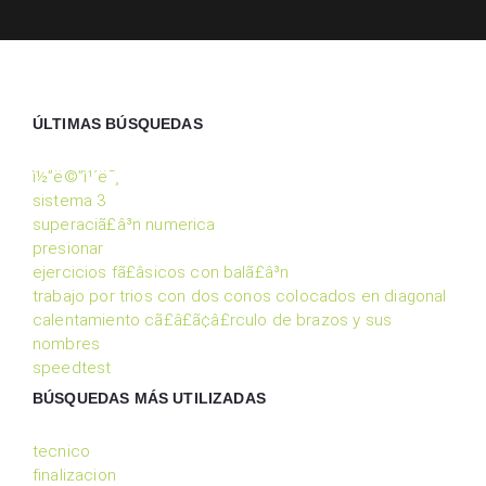
ÚLTIMAS BÚSQUEDAS
ì½”ë©”ì¹´ë¯¸
sistema 3
superaciã£â³n numerica
presionar
ejercicios fã£â­sicos con balã£â³n
trabajo por trios con dos conos colocados en diagonal
calentamiento cã£â£ã¢â£rculo de brazos y sus
nombres
speedtest
BÚSQUEDAS MÁS UTILIZADAS
tecnico
finalizacion