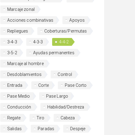
Marcaje zonal
Acciones combinativas
Apoyos
Repliegues
Coberturas/Permutas
3-4-3
4-3-3
4-4-2
3-5-2
Ayudas permanentes
Marcaje al hombre
Desdoblamientos
Control
Entrada
Corte
Pase Corto
Pase Medio
Pase Largo
Conducción
Habilidad/Destreza
Regate
Tiro
Cabeza
Salidas
Paradas
Despeje