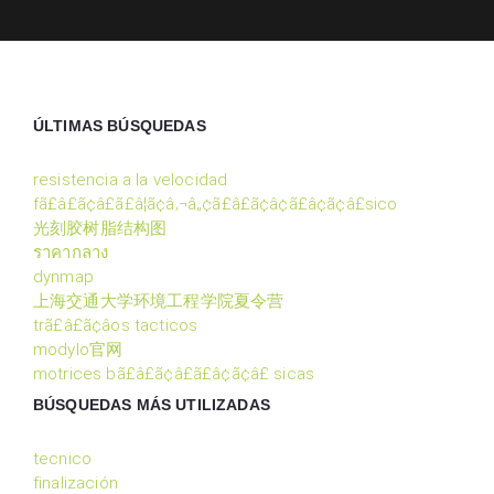
ÚLTIMAS BÚSQUEDAS
resistencia a la velocidad
fã£â£ã¢â£ã£â¦ã¢â‚¬â„¢ã£â£ã¢â¢ã£â¢ã¢â£sico
光刻胶树脂结构图
ราคากลาง
dynmap
上海交通大学环境工程学院夏令营
trã£â£ã¢â­os tacticos
modylo官网
motrices bã£â£ã¢â£ã£â¢ã¢â£ sicas
BÚSQUEDAS MÁS UTILIZADAS
tecnico
finalización