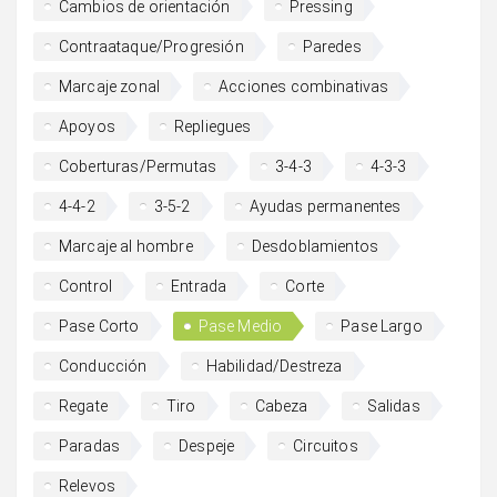
Cambios de orientación
Pressing
Contraataque/Progresión
Paredes
Marcaje zonal
Acciones combinativas
Apoyos
Repliegues
Coberturas/Permutas
3-4-3
4-3-3
4-4-2
3-5-2
Ayudas permanentes
Marcaje al hombre
Desdoblamientos
Control
Entrada
Corte
Pase Corto
Pase Medio
Pase Largo
Conducción
Habilidad/Destreza
Regate
Tiro
Cabeza
Salidas
Paradas
Despeje
Circuitos
Relevos