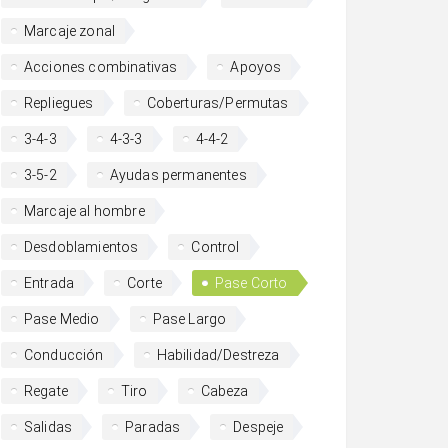
Marcaje zonal
Acciones combinativas
Apoyos
Repliegues
Coberturas/Permutas
3-4-3
4-3-3
4-4-2
3-5-2
Ayudas permanentes
Marcaje al hombre
Desdoblamientos
Control
Entrada
Corte
Pase Corto
Pase Medio
Pase Largo
Conducción
Habilidad/Destreza
Regate
Tiro
Cabeza
Salidas
Paradas
Despeje