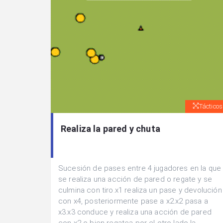
Tácticos
Realiza la pared y chuta
Sucesión de pases entre 4 jugadores en la que
se realiza una acción de pared o regate y se
culmina con tiro.x1 realiza un pase y devolución
con x4, posteriormente pase a x2.x2 pasa a
x3.x3 conduce y realiza una acción de pared