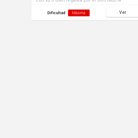
con x2 o bien regatea por el otro lado la
oposición de x4.x3 finaliza la acción con un tiro
Ver
a puerta.
Dificultad
Máxima