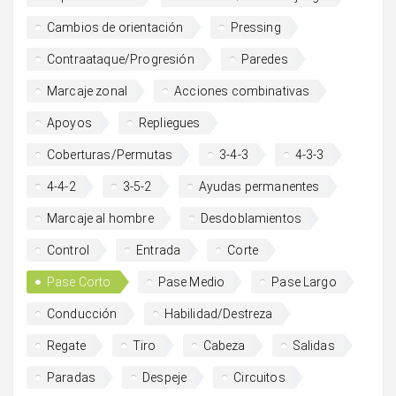
Cambios de orientación
Pressing
Contraataque/Progresión
Paredes
Marcaje zonal
Acciones combinativas
Apoyos
Repliegues
Coberturas/Permutas
3-4-3
4-3-3
4-4-2
3-5-2
Ayudas permanentes
Marcaje al hombre
Desdoblamientos
Control
Entrada
Corte
Pase Corto
Pase Medio
Pase Largo
Conducción
Habilidad/Destreza
Regate
Tiro
Cabeza
Salidas
Paradas
Despeje
Circuitos