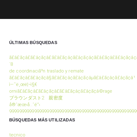
ÚLTIMAS BÚSQUEDAS
ã£â£ã¢â£ã£â¢ã¢â£ã£â£ã¢â¢ã£â¢ã¢â¢ã£â£ã¢â£ã£â¢ã¢â¢
´8
de coordinaciã³n traslado y remate
ã£â£ã¢â£ã£â¢ã¢â§ã£â£ã¢â¢ã£â¢ã¢âµã£â£ã¢â¢ã£â¢ã¢â¹
ì—˜ë¸œë¦¬ì§€
orniã£â£ã¢â£ã£â¢ã¢â£ã£â£ã¢â¢ã£â¢ã¢â©rage
ブラウンダスト2 親密度
å®ˆæœ›å…ˆé”‹
999999999999999999999999999999999999999999999999999
BÚSQUEDAS MÁS UTILIZADAS
tecnico