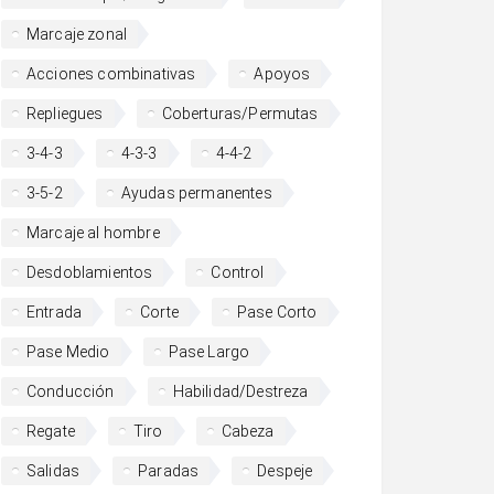
Marcaje zonal
Acciones combinativas
Apoyos
Repliegues
Coberturas/Permutas
3-4-3
4-3-3
4-4-2
3-5-2
Ayudas permanentes
Marcaje al hombre
Desdoblamientos
Control
Entrada
Corte
Pase Corto
Pase Medio
Pase Largo
Conducción
Habilidad/Destreza
Regate
Tiro
Cabeza
Salidas
Paradas
Despeje