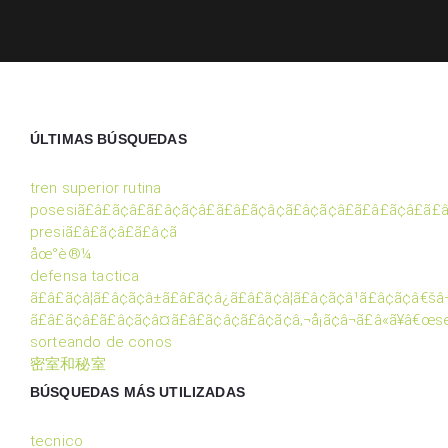
ÚLTIMAS BÚSQUEDAS
tren superior rutina
posesiã£â£ã¢â£ã£â¢ã¢â£ã£â£ã¢â¢ã£â¢ã¢â£ã£â£ã¢â£ã£
presiã£â£ã¢â£ã£â¢ã
åœ°è®¼
defensa tactica
ã£â£ã¢â¦ã£â¢ã¢â±ã£â£ã¢â¿ã£â£ã¢â¦ã£â¢ã¢â¹ã£â¢ã¢â€šâ
ã£â£ã¢â£ã£â¢ã¢â¤ã£â£ã¢â¢ã£â¢ã¢â‚¬å¡ã¢â¬ã£â«ã¥â€œs
sorteando de conos
密室和秘室
BÚSQUEDAS MÁS UTILIZADAS
tecnico