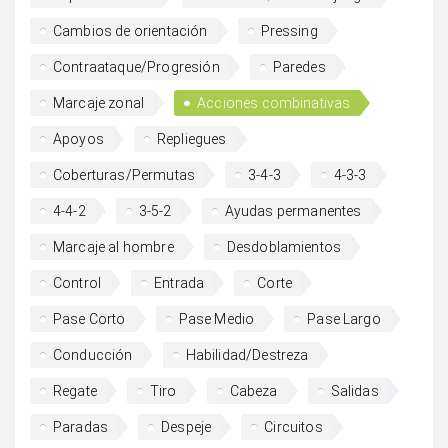
Cambios de orientación
Pressing
Contraataque/Progresión
Paredes
Marcaje zonal
Acciones combinativas
Apoyos
Repliegues
Coberturas/Permutas
3-4-3
4-3-3
4-4-2
3-5-2
Ayudas permanentes
Marcaje al hombre
Desdoblamientos
Control
Entrada
Corte
Pase Corto
Pase Medio
Pase Largo
Conducción
Habilidad/Destreza
Regate
Tiro
Cabeza
Salidas
Paradas
Despeje
Circuitos