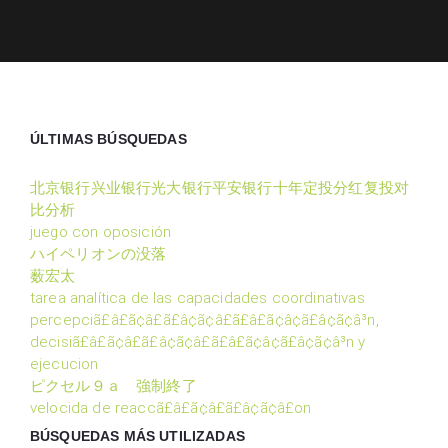
ÚLTIMAS BÚSQUEDAS
北京银行兴业银行光大银行平安银行十年定投分红复投对
比分析
juego con oposición
ハイペリオンの没落
薮宏太
tarea analítica de las capacidades coordinativas
percepciã£â£ã¢â£ã£â¢ã¢â£ã£â£ã¢â¢ã£â¢ã¢â³n,
decisiã£â£ã¢â£ã£â¢ã¢â£ã£â£ã¢â¢ã£â¢ã¢â³n y
ejecucion
ピクセル９ａ 強制終了
velocida de reaccã£â£ã¢â£ã£â¢ã¢â£on
BÚSQUEDAS MÁS UTILIZADAS