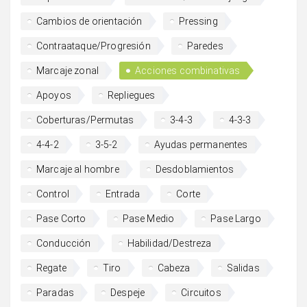
Cambios de orientación
Pressing
Contraataque/Progresión
Paredes
Marcaje zonal
Acciones combinativas
Apoyos
Repliegues
Coberturas/Permutas
3-4-3
4-3-3
4-4-2
3-5-2
Ayudas permanentes
Marcaje al hombre
Desdoblamientos
Control
Entrada
Corte
Pase Corto
Pase Medio
Pase Largo
Conducción
Habilidad/Destreza
Regate
Tiro
Cabeza
Salidas
Paradas
Despeje
Circuitos