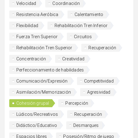
Velocidad
Coordinación
Resistencia Aeróbica
Calentamiento
Flexibilidad
Rehabilitación Tren Inferior
Fuerza Tren Superior
Circuitos
Rehabilitación Tren Superior
Recuperación
Concentración
Creatividad
Perfeccionamiento de habilidades
Comunicación/Expresión
Competitividad
Asimilación/Memorización
Agresividad
Cohesión grupal
Percepción
Lúdicos/Recreativos
Recuperación
Didáctico/Educativo
Desmarques
Espacios libres
Posesión/Ritmo de juego