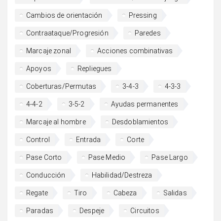
Cambios de orientación
Pressing
Contraataque/Progresión
Paredes
Marcaje zonal
Acciones combinativas
Apoyos
Repliegues
Coberturas/Permutas
3-4-3
4-3-3
4-4-2
3-5-2
Ayudas permanentes
Marcaje al hombre
Desdoblamientos
Control
Entrada
Corte
Pase Corto
Pase Medio
Pase Largo
Conducción
Habilidad/Destreza
Regate
Tiro
Cabeza
Salidas
Paradas
Despeje
Circuitos