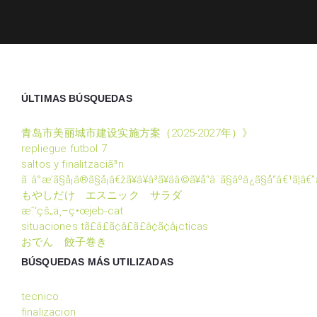
ÚLTIMAS BÚSQUEDAS
青岛市美丽城市建设实施方案（2025-2027年）》
repliegue futbol 7
saltos y finalitzaciã³n
ã¨â°æ’ã§å¡â®ã§å¡â€žã¥â¥â³ã¥ââ©ã¥å“â¨ã§âºâ¿ã§å“â€¹ã¦â€”
もやしだけ エスニック サラダ
æˆ‘çš„ä¸–ç•œjeb-cat
situaciones tã£â£ã¢â£ã£â¢ã¢â¡cticas
おでん 餃子巻き
BÚSQUEDAS MÁS UTILIZADAS
tecnico
finalizacion