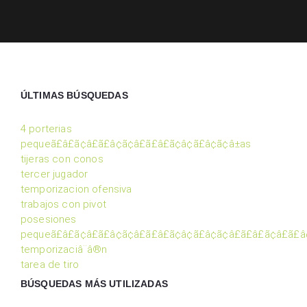
ÚLTIMAS BÚSQUEDAS
4 porterias
pequeã£â£ã¢â£ã£â¢ã¢â£ã£â£ã¢â¢ã£â¢ã¢â±as
tijeras con conos
tercer jugador
temporizacion ofensiva
trabajos con pivot
posesiones
pequeã£â£ã¢â£ã£â¢ã¢â£ã£â£ã¢â¢ã£â¢ã¢â£ã£â£ã¢â£ã£â
temporizaciâ¨â®n
tarea de tiro
BÚSQUEDAS MÁS UTILIZADAS