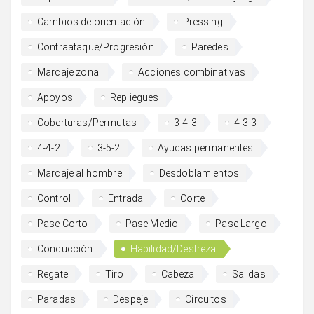
Cambios de orientación
Pressing
Contraataque/Progresión
Paredes
Marcaje zonal
Acciones combinativas
Apoyos
Repliegues
Coberturas/Permutas
3-4-3
4-3-3
4-4-2
3-5-2
Ayudas permanentes
Marcaje al hombre
Desdoblamientos
Control
Entrada
Corte
Pase Corto
Pase Medio
Pase Largo
Conducción
Habilidad/Destreza
Regate
Tiro
Cabeza
Salidas
Paradas
Despeje
Circuitos