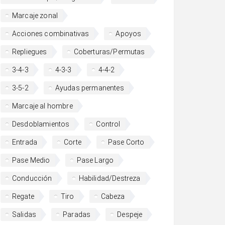
Marcaje zonal
Acciones combinativas
Apoyos
Repliegues
Coberturas/Permutas
3-4-3
4-3-3
4-4-2
3-5-2
Ayudas permanentes
Marcaje al hombre
Desdoblamientos
Control
Entrada
Corte
Pase Corto
Pase Medio
Pase Largo
Conducción
Habilidad/Destreza
Regate
Tiro
Cabeza
Salidas
Paradas
Despeje