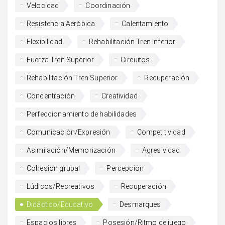
Velocidad
Coordinación
Resistencia Aeróbica
Calentamiento
Flexibilidad
Rehabilitación Tren Inferior
Fuerza Tren Superior
Circuitos
Rehabilitación Tren Superior
Recuperación
Concentración
Creatividad
Perfeccionamiento de habilidades
Comunicación/Expresión
Competitividad
Asimilación/Memorización
Agresividad
Cohesión grupal
Percepción
Lúdicos/Recreativos
Recuperación
Didáctico/Educativo
Desmarques
Espacios libres
Posesión/Ritmo de juego