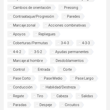
Cambios de orientación
Pressing
Contraataque/Progresión
Paredes
Marcaje zonal
Acciones combinativas
Apoyos
Repliegues
Coberturas/Permutas
3-4-3
4-3-3
4-4-2
3-5-2
Ayudas permanentes
Marcaje al hombre
Desdoblamientos
Control
Entrada
Corte
Pase Corto
Pase Medio
Pase Largo
Conducción
Habilidad/Destreza
Regate
Tiro
Cabeza
Salidas
Paradas
Despeje
Circuitos