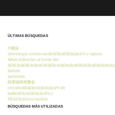
ÚLTIMAS BÚSQUEDAS
f1積分
desmarque conservaciã£â£ã¢â£ã£â¢ã¢â³n y ruptura
faltas indirectas al borde del
ã£â£ã¢â£ã£â¢ã¢â£ã£â£ã¢â¢ã£â¢ã¢â£ã£â£ã¢â£ã£â¢ã¢â¢ã
farleek
quitamela
民革深圳市委会
circulaciã£â£ã¢â£ã£â¢ã¢â³n de
balã£â£ã¢â£ã£â¢ã¢â³n c
fã£â£ã¢â£sica tactica
BÚSQUEDAS MÁS UTILIZADAS