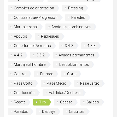
Cambios de orientación
Pressing
Contraataque/Progresión
Paredes
Marcaje zonal
Acciones combinativas
Apoyos
Repliegues
Coberturas/Permutas
3-4-3
4-3-3
4-4-2
3-5-2
Ayudas permanentes
Marcaje al hombre
Desdoblamientos
Control
Entrada
Corte
Pase Corto
Pase Medio
Pase Largo
Conducción
Habilidad/Destreza
Regate
Tiro
Cabeza
Salidas
Paradas
Despeje
Circuitos