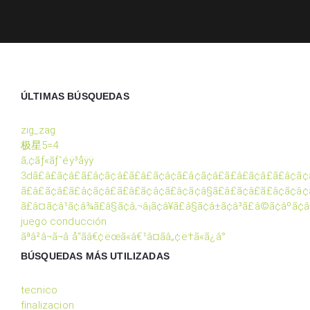
ÚLTIMAS BÚSQUEDAS
zig_zag
极星5=4
ã‚¢ãƒ«ãƒˆéÿ³åÿÿ
3dã£â£ã¢â£ã£â¢ã¢â£ã£â£ã¢â¢ã£â¢ã¢â£ã£â£ã¢â£ã£â¢ã¢
ã£â£ã¢â£ã£â¢ã¢â£ã£â£ã¢â¢ã£â¢ã¢â§ã£â£ã¢â£ã£â¢ã¢â¢ã
ã£â¤ã¢â¹ã¢â¾ã£â§ã¢â‚¬â¡ã¢â¥ã£â§ã¢â±ã¢â³ã£â©ã¢âºã¢â
juego conducción
ãªâ²â¬ã¬â å“ãâ€¢ëœã«â€¹â¤ãâ„¢ë†ã«ã¿â°
BÚSQUEDAS MÁS UTILIZADAS
tecnico
finalizacion