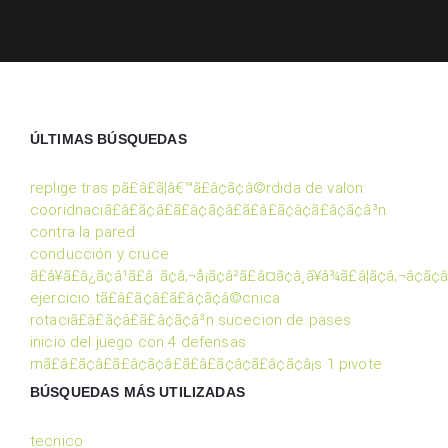
ÚLTIMAS BÚSQUEDAS
replige tras pã£â£ã¦â€™ã£â¢ã¢â©rdida de valon
cooridnaciã£â£ã¢â£ã£â¢ã¢â£ã£â£ã¢â¢ã£â¢ã¢â³n
contra la pared
conducción y cruce
ã£â¥ã£â¿ã¢â¹ã£â¨ã¢â‚¬å¡ã¢â²ã£â¤ã¢â¸ã¥â¾ã£â¦ã¢â‚¬â¢ã¢
ejercicio tã£â£ã¢â£ã£â¢ã¢â©cnica
rotaciã£â£ã¢â£ã£â¢ã¢â³n sucecion de pases
inicio del juego con 4 defensas
mã£â£ã¢â£ã£â¢ã¢â£ã£â£ã¢â¢ã£â¢ã¢â¡s 1 pivote
BÚSQUEDAS MÁS UTILIZADAS
tecnico