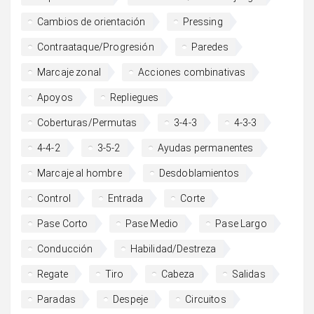
Cambios de orientación
Pressing
Contraataque/Progresión
Paredes
Marcaje zonal
Acciones combinativas
Apoyos
Repliegues
Coberturas/Permutas
3-4-3
4-3-3
4-4-2
3-5-2
Ayudas permanentes
Marcaje al hombre
Desdoblamientos
Control
Entrada
Corte
Pase Corto
Pase Medio
Pase Largo
Conducción
Habilidad/Destreza
Regate
Tiro
Cabeza
Salidas
Paradas
Despeje
Circuitos