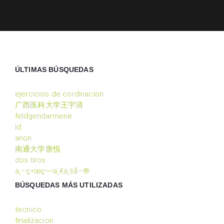
ÚLTIMAS BÚSQUEDAS
ejercicios de cordinacion
广西医科大学王宇清
feldgendarmerie
ld
anon
南通大学唐悦
dos tiros
ä¸–ç•œç¬¬ä¸€ä¸šå–®
BÚSQUEDAS MÁS UTILIZADAS
tecnico
finalizacion