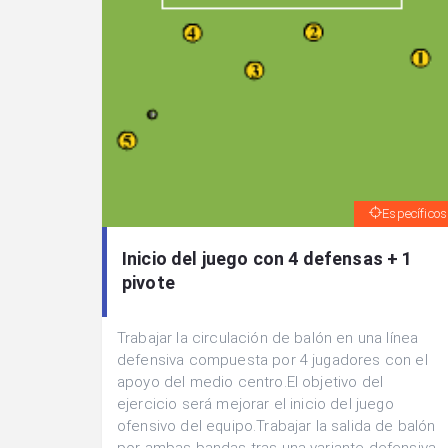
Específicos
Inicio del juego con 4 defensas + 1
pivote
Trabajar la circulación de balón en una línea
defensiva compuesta por 4 jugadores con el
apoyo del medio centro.El objetivo del
ejercicio será mejorar el inicio del juego
ofensivo del equipo.Trabajar la salida de balón