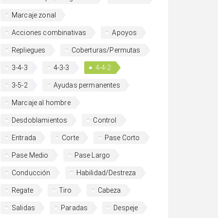
Marcaje zonal
Acciones combinativas
Apoyos
Repliegues
Coberturas/Permutas
3-4-3
4-3-3
4-4-2
3-5-2
Ayudas permanentes
Marcaje al hombre
Desdoblamientos
Control
Entrada
Corte
Pase Corto
Pase Medio
Pase Largo
Conducción
Habilidad/Destreza
Regate
Tiro
Cabeza
Salidas
Paradas
Despeje