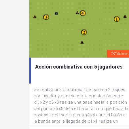
Tácticos
Acción combinativa con 5 jugadores
Se realiza una circulación de balón a 2 toques
por jugador y cambiando la orientación entre
x1, x2 y x3.x3 realiza una pase hacia la posición
del punta x5.x5 deja el balón a un toque hacia la
posición del media punta x4.x4 abre el balón a
la banda ante la llegada de x1.x1 realiza un
centro lateral ante la llegada al remate de x4 y