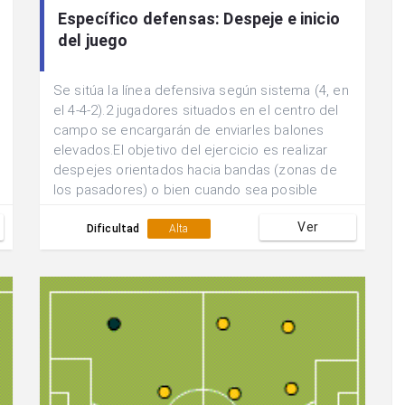
Específico defensas: Despeje e inicio
del juego
Se sitúa la línea defensiva según sistema (4, en
el 4-4-2).2 jugadores situados en el centro del
campo se encargarán de enviarles balones
elevados.El objetivo del ejercicio es realizar
despejes orientados hacia bandas (zonas de
los pasadores) o bien cuando sea posible
controlar y sacar el balón jugado hasta los
Ver
pasadores.2 Defensores tratarán de evitar que
Dificultad
Alta
esto se lleve a cabo dificultando las
acciones.Cuando ya se tiene la dinámica
controlada y para que sea una situación más
real:.Obligar a la línea defensiva a partir desde
una posición más avanzada y realizar la acción
reculando.