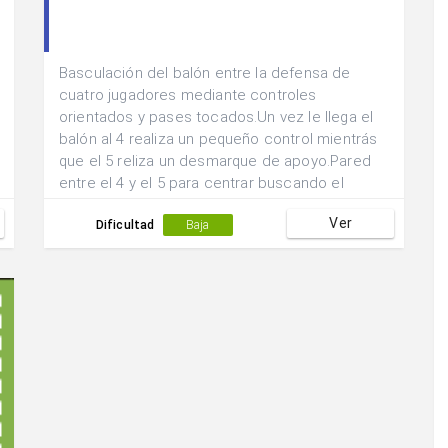
Basculación del balón entre la defensa de
cuatro jugadores mediante controles
orientados y pases tocados.Un vez le llega el
balón al 4 realiza un pequeño control mientrás
que el 5 reliza un desmarque de apoyo.Pared
entre el 4 y el 5 para centrar buscando el
remate de los jugadores 5 y 6 que esperan en
Ver
el primer y segundo palo.La defensa
Dificultad
Baja
acompañará la jugada.La llegada de los
delanteros deberá de ser en velocidad.