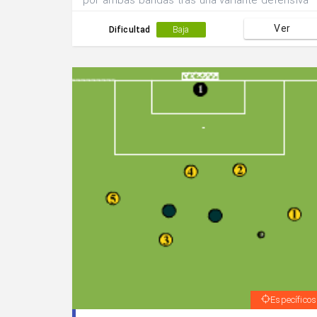
por ambas bandas tras una variante defensiva
del medio centro del equipo.
Ver
Dificultad
Baja
Específicos