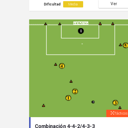
Ver
x5.
Dificultad
Media
Tácticos
Combinación 4-4-2/4-3-3