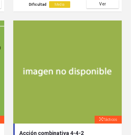
Ver
Dificultad
Media
Tácticos
Acción combinativa 4-4-2