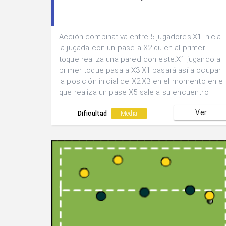
Acción combinativa entre 5 jugadores.X1 inicia
la jugada con un pase a X2 quien al primer
toque realiza una pared con este.X1 jugando al
primer toque pasa a X3.X1 pasará así a ocupar
la posición inicial de X2.X3 en el momento en el
que realiza un pase X5 sale a su encuentro
para así trás un pase-devolución centrar
Ver
buscando la llegada de X4.X5 pasará a ocupar
Dificultad
Media
la posición de X1 y X4 pasará a la posta
ocupada por X5.Los disparos se realizarán a
portería excepto los defensores que
procurarán introducir el balón entre los
pivotes(al menos 2 de cada 3).