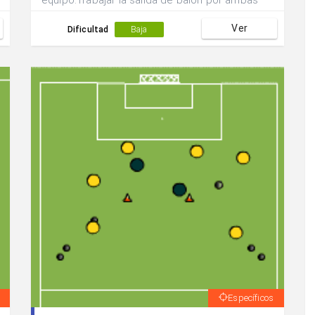
equipo.Trabajar la salida de balón por ambas
bandas por medio de pared tras una variante
Ver
defensiva del medio centro del equipo.Iniciar
Dificultad
Baja
con oposición pasiva.
Específicos