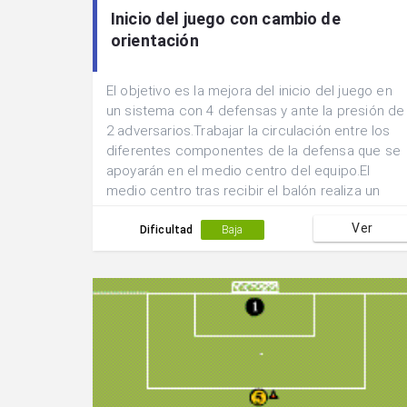
Inicio del juego con cambio de
orientación
El objetivo es la mejora del inicio del juego en
un sistema con 4 defensas y ante la presión de
2 adversarios.Trabajar la circulación entre los
diferentes componentes de la defensa que se
apoyarán en el medio centro del equipo.El
medio centro tras recibir el balón realiza un
cambio de orientación ante el desmarque en
Ver
incorporación de uno de los laterales.
Dificultad
Baja