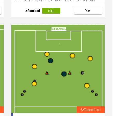
equipo.Trabajar la salida de balón por ambas
bandas por medio de pared tras una variante
Ver
defensiva del medio centro del equipo.Iniciar
Dificultad
Baja
con oposición pasiva.
Específicos