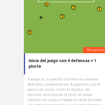
Específicos
Inicio del juego con 4 defensas + 1
pivote
Trabajar la circulación de balón en una línea
defensiva compuesta por 4 jugadores con el
apoyo del medio centro.El objetivo del
ejercicio será mejorar el inicio del juego
ofensivo del equipo.Trabajar la salida de balón