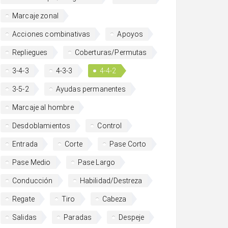
Marcaje zonal
Acciones combinativas
Apoyos
Repliegues
Coberturas/Permutas
3-4-3
4-3-3
4-4-2
3-5-2
Ayudas permanentes
Marcaje al hombre
Desdoblamientos
Control
Entrada
Corte
Pase Corto
Pase Medio
Pase Largo
Conducción
Habilidad/Destreza
Regate
Tiro
Cabeza
Salidas
Paradas
Despeje