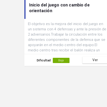
Inicio del juego con cambio de
orientación
El objetivo es la mejora del inicio del juego en
un sistema con 4 defensas y ante la presión de
2 adversarios.Trabajar la circulación entre los
diferentes componentes de la defensa que se
apoyarán en el medio centro del equipo.El
medio centro tras recibir el balón realiza un
cambio de orientación ante el desmarque en
Ver
incorporación de uno de los laterales.
Dificultad
Baja