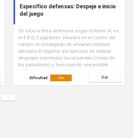
Específico defensas: Despeje e inicio
del juego
Se sitúa la línea defensiva según sistema (4, en
el 4-4-2).2 jugadores situados en el centro del
campo se encargarán de enviarles balones
elevados.El objetivo del ejercicio es realizar
despejes orientados hacia bandas (zonas de
los pasadores) o bien cuando sea posible
controlar y sacar el balón jugado hasta los
Ver
pasadores.2 Defensores tratarán de evitar que
Dificultad
Alta
esto se lleve a cabo dificultando las
acciones.Cuando ya se tiene la dinámica
controlada y para que sea una situación más
1
real:.Obligar a la línea defensiva a partir desde
una posición más avanzada y realizar la acción
reculando.