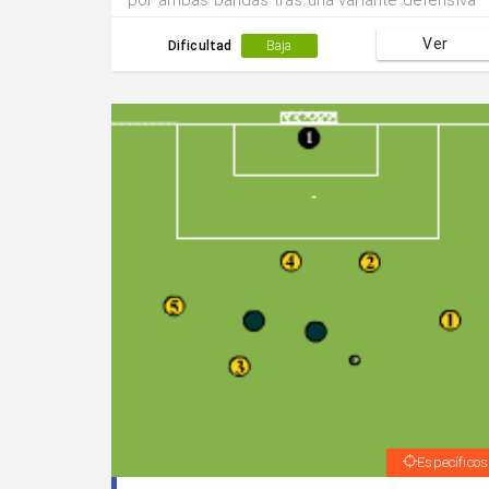
por ambas bandas tras una variante defensiva
del medio centro del equipo.
Ver
Dificultad
Baja
Específicos