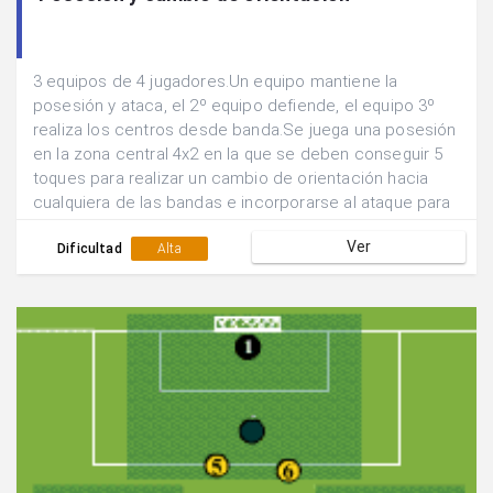
3 equipos de 4 jugadores.Un equipo mantiene la
posesión y ataca, el 2º equipo defiende, el equipo 3º
realiza los centros desde banda.Se juega una posesión
en la zona central 4x2 en la que se deben conseguir 5
toques para realizar un cambio de orientación hacia
cualquiera de las bandas e incorporarse al ataque para
buscar el remate 4x1.Se suman los goles que se
Ver
consiguen en 5 min y se rotan las funciones de los
Dificultad
Alta
equipos.