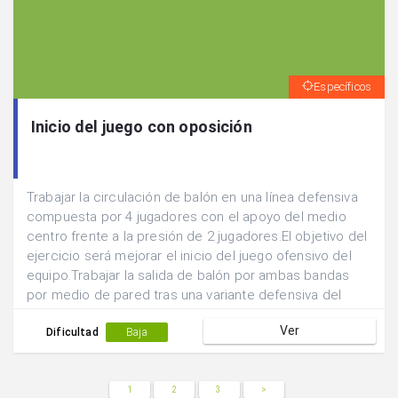
Específicos
Inicio del juego con oposición
Trabajar la circulación de balón en una línea defensiva
compuesta por 4 jugadores con el apoyo del medio
centro frente a la presión de 2 jugadores.El objetivo del
ejercicio será mejorar el inicio del juego ofensivo del
equipo.Trabajar la salida de balón por ambas bandas
por medio de pared tras una variante defensiva del
medio centro del equipo.Iniciar con oposición pasiva.
Ver
Dificultad
Baja
1
2
3
>