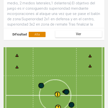
medio, 2 medios laterales,1 delantera).El objetivo del
juego es ir consiguiendo superioridad mendiante
incorporaciones al ataque una vez que se pase el balón
de zona.Superioridad 2x1 en defensa y en el centro,
superioridad 3x2 en zona de remate.Tras finalizar la
acción se rotan las posiciones de los
Ver
jugadores.Realizar el juego de manera continuada.
Dificultad
Alta