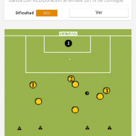
banda con incorporación al remate 2x1.Si se consigue
gol siguen defendiendo los mismos jugadores, sino se
Ver
rotan las posiciones.
Dificultad
Alta