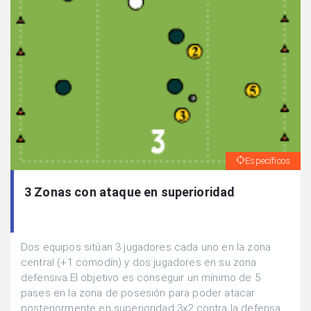
Específicos
3 Zonas con ataque en superioridad
Dos equipos sitúan 3 jugadores cada uno en la zona
central (+1 comodín) y dos jugadores en su zona
defensiva.El objetivo es conseguir un mínimo de 5
pases en la zona de posesión para poder atacar
posteriormente en superioridad 3x2 contra la defensa