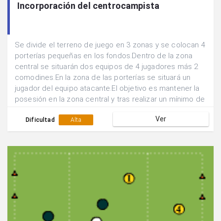
Incorporación del centrocampista
Se divide el terreno de juego en 3 zonas y se colocan 4
porterías pequeñas en los fondos.Dentro de la zona
central se situarán dos equipos de 4 jugadores más 2
comodines.En la zona de las porterías se situará un
jugador del equipo atacante.El objetivo es mantener la
posesión en la zona central y tras realizar un mínimo de
5 pases apoyarse en el punta para que éste devuelva el
Ver
balón y se efectúe un tiro desde fuera del área por
Dificultad
Alta
parte de uno de los centrocampistas.