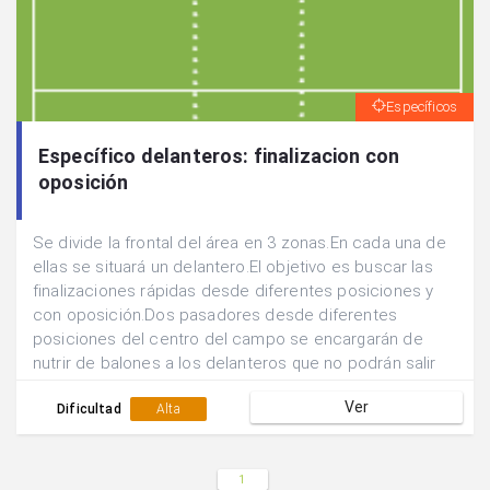
Específicos
Específico delanteros: finalizacion con
oposición
Se divide la frontal del área en 3 zonas.En cada una de
ellas se situará un delantero.El objetivo es buscar las
finalizaciones rápidas desde diferentes posiciones y
con oposición.Dos pasadores desde diferentes
posiciones del centro del campo se encargarán de
nutrir de balones a los delanteros que no podrán salir
de sus zonas de finalización.Un defensor podrá
Ver
desplazarse libremente para abortar la acción
Dificultad
Alta
ofensiva.Los atacantes tienen posibilidad de combinar
entre ellos ante la presencia de oposición.
1