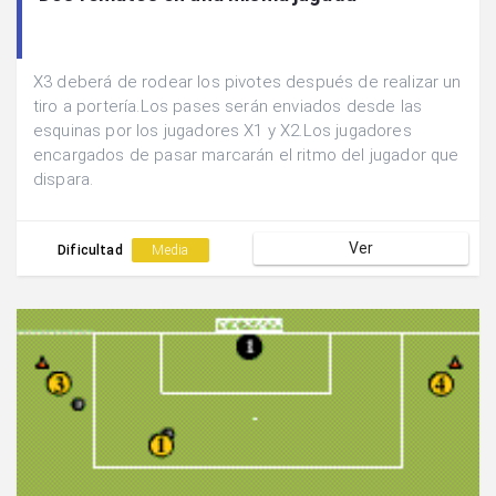
X3 deberá de rodear los pivotes después de realizar un
tiro a portería.Los pases serán enviados desde las
esquinas por los jugadores X1 y X2.Los jugadores
encargados de pasar marcarán el ritmo del jugador que
dispara.
Ver
Dificultad
Media