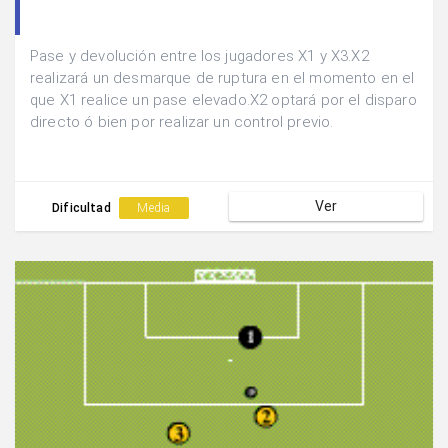
Pase y devolución entre los jugadores X1 y X3.X2
realizará un desmarque de ruptura en el momento en el
que X1 realice un pase elevado.X2 optará por el disparo
directo ó bien por realizar un control previo.
Ver
Dificultad
Media