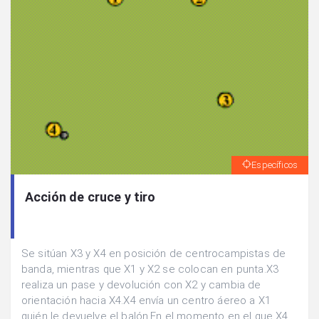
Específicos
Acción de cruce y tiro
Se sitúan X3 y X4 en posición de centrocampistas de
banda, mientras que X1 y X2 se colocan en punta.X3
realiza un pase y devolución con X2 y cambia de
orientación hacia X4.X4 envía un centro áereo a X1
quién le devuelve el balón.En el momento en el que X4