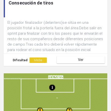
Consecución de tiros
El jugador finalizador (delantero)se sitúa en una
posición frotal a la portería fuera del área.Debe salir en
sprint para finalizar con tiro los pases que le enviarán el
resto de sus compañeros desde diferentes posiciones
de campo.Tras cada tiro deberá volver rápidamente
para rodear el cono situado en la posición inicial.
Ver
Dificultad
Media