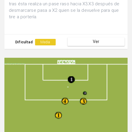
tras ésta realiza un pase raso hacia X3.X3 después de
desmarcarse pasa a X2 quien se la devuelve para que
tire a portería.
Ver
Dificultad
Media