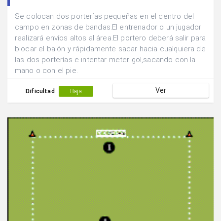
Se colocan dos porterías pequeñas en el centro del
campo en zonas de bandas.El entrenador o un jugador
realizará envíos altos al área.El portero deberá salir para
blocar el balón y rápidamente sacar hacia cualquiera de
las dos porterías e intentar meter gol,sacando con la
mano o con el pie.
Ver
Dificultad
Baja