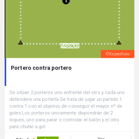
Específicos
Portero contra portero
Se sitúan 2 porteros uno enfrente del otro y cada uno
defenderá una portería.Se trata de jugar un partido 1
contra 1 con el objetivo de conseguir el mayor nº de
goles.Los porteros únicamente dispondrán de 2
toques, uno para parar o controlar el balón y el otro
para chutar a gol.