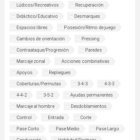
Lúdicos/Recreativos
Recuperación
Didáctico/Educativo
Desmarques
Espacios libres
Posesión/Ritmo de juego
Cambios de orientación
Pressing
Contraataque/Progresión
Paredes
Marcaje zonal
Acciones combinativas
Apoyos
Repliegues
Coberturas/Permutas
3-4-3
4-3-3
4-4-2
3-5-2
Ayudas permanentes
Marcaje al hombre
Desdoblamientos
Control
Entrada
Corte
Pase Corto
Pase Medio
Pase Largo
Conducción
Habilidad/Destreza