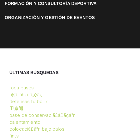
FORMACIÓN Y CONSULTORÍA DEPORTIVA
ORGANIZACIÓN Y GESTIÓN DE EVENTOS
ÚLTIMAS BÚSQUEDAS
roda pases
ã§â¨â€¦ã¨â„¢ã¿
defensas futbol 7
卫京通
pase de conservaciã£â£ã¢â³n
calentamiento
colocaciã£â³n bajo palos
fints