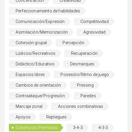
Concentración
Creatividad
Perfeccionamiento de habilidades
Comunicación/Expresión
Competitividad
Asimilación/Memorización
Agresividad
Cohesión grupal
Percepción
Lúdicos/Recreativos
Recuperación
Didáctico/Educativo
Desmarques
Espacios libres
Posesión/Ritmo de juego
Cambios de orientación
Pressing
Contraataque/Progresión
Paredes
Marcaje zonal
Acciones combinativas
Apoyos
Repliegues
Coberturas/Permutas
3-4-3
4-3-3