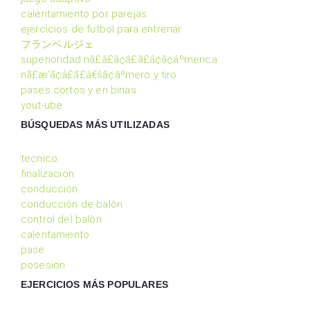
calentamiento por parejas
ejercicios de futbol para entrenar
フランベルジェ
superioridad nã£â£ã¢â£ã£â¢ã¢âºmerica
nã£æ’ã¢â£ã£â€šã¢âºmero y tiro
pases cortos y en binas
yout-ube
BÚSQUEDAS MÁS UTILIZADAS
tecnico
finalizacion
conduccion
conducción de balòn
control del balòn
calentamiento
pase
posesion
EJERCICIOS MÁS POPULARES