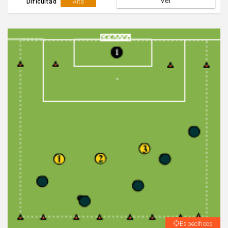
Ver
más cercanas al balón.Defender hasta la finalización de
Dificultad
Alta
la jugada.
Específicos