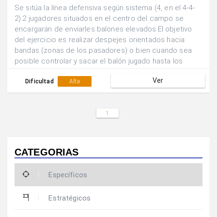
Se sitúa la línea defensiva según sistema (4, en el 4-4-
2).2 jugadores situados en el centro del campo se
encargarán de enviarles balones elevados.El objetivo
del ejercicio es realizar despejes orientados hacia
bandas (zonas de los pasadores) o bien cuando sea
posible controlar y sacar el balón jugado hasta los
pasadores.2 Defensores tratarán de evitar que esto se
Ver
lleve a cabo dificultando las acciones.Cuando ya se
Dificultad
Alta
tiene la dinámica controlada y para que sea una
situación más real:.Obligar a la línea defensiva a partir
desde una posición más avanzada y realizar la acción
1
reculando.
CATEGORIAS
Específicos
Estratégicos