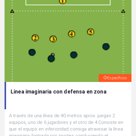
Específicos
Linea imaginaria con defensa en zona
A través de una línea de 40 metros aprox. juegan 2
equipos, uno de 6 jugadores y el otro de 4.Consiste en
que el equipo en inferioridad consiga atravesar la línea
imaginaria formada por pivotes conduciendo el