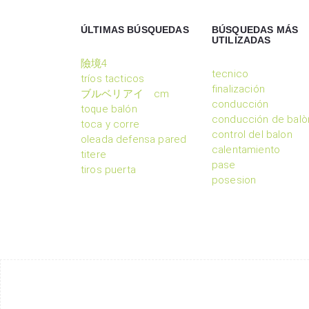
ÚLTIMAS BÚSQUEDAS
BÚSQUEDAS MÁS
UTILIZADAS
險境4
tecnico
tríos tacticos
finalización
ブルベリアイ cm
conducción
toque balón
conducción de balò
toca y corre
control del balon
oleada defensa pared
calentamiento
titere
pase
tiros puerta
posesion