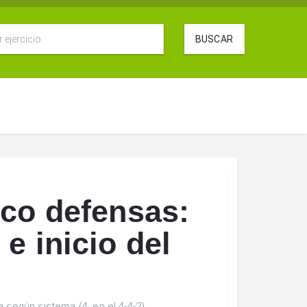
BUSCAR
ico defensas:
e inicio del
a según sistema (4, en el 4-4-2)