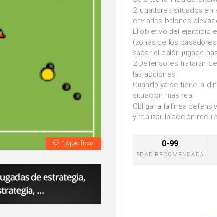
2 jugadores situados en
enviarles balones elevad
El objetivo del ejercicio
(zonas de los pasadores)
sacar el balón jugado ha
2 Defensores tratarán de 
las acciones
Cuando ya se tiene la di
situación más real:
Obligar a la línea defens
y realizar la acción recu
0-99
Específicos
EDAD RECOMENDADA