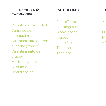
EJERCICIOS MÁS
CATEGORIAS
E
POPULARES
Específicos
Me
Circuito de Velocidad
Estratégicos
8 
Cambios de
Globalizados
11
orientación
Físicos
14
n
Calentamiento de tren
Psicológicos
Má
superior (tronco)
Tácticos
Calentamiento de
Técnicos
brazos
Maniobra y pase
Circuito de
Coordinación