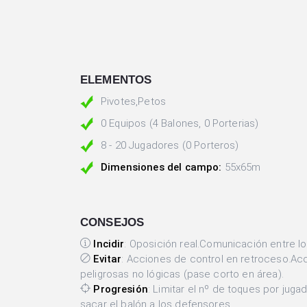
ELEMENTOS
Pivotes,Petos
0 Equipos (4 Balones, 0 Porterias)
8 - 20 Jugadores (0 Porteros)
Dimensiones del campo:
55x65m
CONSEJOS
Incidir
: Oposición real.Comunicación entre l
Evitar
: Acciones de control en retroceso.A
peligrosas no lógicas (pase corto en área).
Progresión
: Limitar el nº de toques por juga
sacar el balón a los defensores.