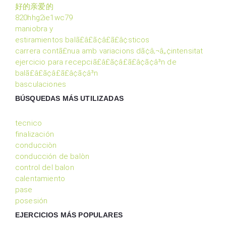
好的亲爱的
820hhg2ie1wc79
maniobra y
estiramientos balã£â£ã¢â£ã£â¢sticos
carrera contã£nua amb variacions dã¢â‚¬â„¢intensitat
ejercicio para recepciã£â£ã¢â£ã£â¢ã¢â³n de
balã£â£ã¢â£ã£â¢ã¢â³n
basculaciones
BÚSQUEDAS MÁS UTILIZADAS
tecnico
finalización
conducciòn
conducción de balòn
control del balon
calentamiento
pase
posesión
EJERCICIOS MÁS POPULARES