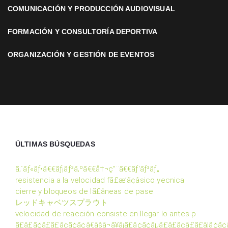
COMUNICACIÓN Y PRODUCCIÓN AUDIOVISUAL
FORMACIÓN Y CONSULTORÍA DEPORTIVA
ORGANIZACIÓN Y GESTIÓN DE EVENTOS
ÚLTIMAS BÚSQUEDAS
ã‚´ãƒ«ãƒ•ã€€ãƒ¡ãƒ³ã‚ºã€€å†¬ç”¨ã€€ãƒ‘ãƒ³ãƒ„
resistencia a la velocidad fã£æ’ã¢â­sico yecnica
cierre y bloqueos de lã£â­neas de pase
レッドキャベツスプラウト
velocidad de reacción consiste en llegar lo antes p
ã£â£ã¢â£ã£â¢ã¢ã¢â€âšâ¬ã¥â¡ã£â¢ã¢âµã£â£ã¢â£ã£â¦ã¢ã¢