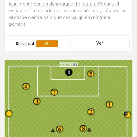
igualmente con un desmarque de ruptura.X5 gana el
espacio libre dejado por sus compañeros y trás recibir
el saque centra para que sea X6 quien remate a
portería.
Ver
Dificultad
Alta