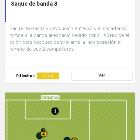
Saque de banda 3
Saque de banda y devolución entre X1 y el sacador.X3
rompe a la banda al espacio dejado por X1.X3 recibe el
balón para después centrar ante la incorporación al
remate de sus 2 compañeros.
Ver
Dificultad
Media