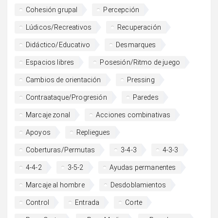
Cohesión grupal
Percepción
Lúdicos/Recreativos
Recuperación
Didáctico/Educativo
Desmarques
Espacios libres
Posesión/Ritmo de juego
Cambios de orientación
Pressing
Contraataque/Progresión
Paredes
Marcaje zonal
Acciones combinativas
Apoyos
Repliegues
Coberturas/Permutas
3-4-3
4-3-3
4-4-2
3-5-2
Ayudas permanentes
Marcaje al hombre
Desdoblamientos
Control
Entrada
Corte