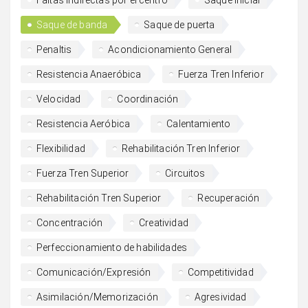
Faltas indirectas por el centro
Saque inicial
Saque de banda
Saque de puerta
Penaltis
Acondicionamiento General
Resistencia Anaeróbica
Fuerza Tren Inferior
Velocidad
Coordinación
Resistencia Aeróbica
Calentamiento
Flexibilidad
Rehabilitación Tren Inferior
Fuerza Tren Superior
Circuitos
Rehabilitación Tren Superior
Recuperación
Concentración
Creatividad
Perfeccionamiento de habilidades
Comunicación/Expresión
Competitividad
Asimilación/Memorización
Agresividad