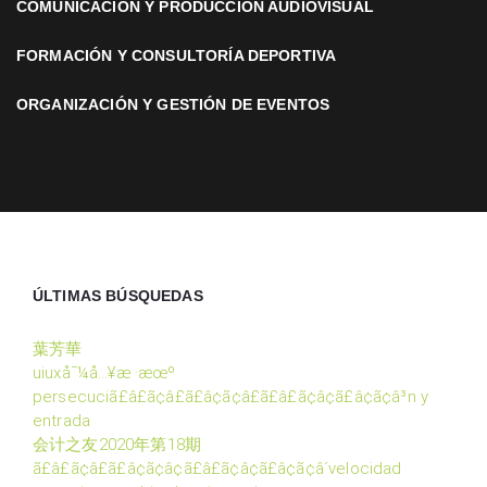
COMUNICACIÓN Y PRODUCCIÓN AUDIOVISUAL
FORMACIÓN Y CONSULTORÍA DEPORTIVA
ORGANIZACIÓN Y GESTIÓN DE EVENTOS
ÚLTIMAS BÚSQUEDAS
葉芳華
uiuxå¯¼å…¥æ ·æœº
persecuciã£â£ã¢â£ã£â¢ã¢â£ã£â£ã¢â¢ã£â¢ã¢â³n y
entrada
会计之友2020年第18期
ã£â£ã¢â£ã£â¢ã¢â¢ã£â£ã¢â¢ã£â¢ã¢â´velocidad